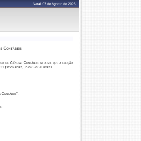
Natal, 07 de Agosto de 2026
as Contábeis
o de Ciências Contábeis informa que a eleição
021 (sexta-feira), das 8 às 20 horas.
 Contábeis";
k: