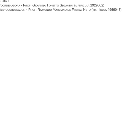
hapa 1
oordenadora - Prof. Giovanna Tonetto Segantini (matrícula 2929802)
ice-coordenador - Prof. Raimundo Marciano de Freitas Neto (matrícula 4966048)