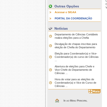
C
C
Outras Opções
V
Acessar o SIGAA
PORTAL DA COORDENAÇÃO
Notícias
Departamento de Ciências Contábeis
realiza eleições para a Chefia
Divulgação de chapas inscritas para
eleição de Chefia do Departamento
Eleição para Coordenador(a) e Vice-
Coordenador(a) do curso de Ciências
...
Abertura de eleições para Chefe e
Vice-Chefe do Departamento de
Ciências ...
Hora de votar para as eleições de
Coordenador(a) e Vice do Curso de
Ciências ...
Ir ao Menu Principal