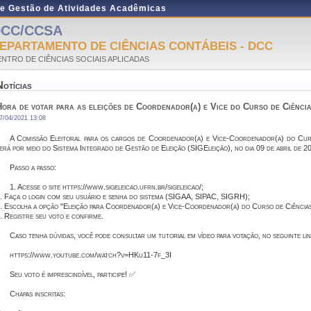
de Gestão de Atividades Acadêmicas
CC/CCSA
EPARTAMENTO DE CIÊNCIAS CONTÁBEIS - DCC
NTRO DE CIÊNCIAS SOCIAIS APLICADAS
Notícias
Hora de votar para as eleições de Coordenador(a) e Vice do Curso de Ciênci
7/04/2021 13:08
A Comissão Eleitoral para os cargos de Coordenador(a) e Vice-Coordenador(a) do Curs
erá por meio do Sistema Integrado de Gestão de Eleição (SIGEleição), no dia
09 de abril de 2
Passo a passo:
1. Acesse o site https://www.sigeleicao.ufrn.br/sigeleicao/;
. Faça o login com seu usuário e senha do sistema (SIGAA, SIPAC, SIGRH);
. Escolha a opção "Eleição para Coordenador(a) e Vice-Coordenador(a) do Curso de Ciências
. Registre seu voto e confirme.
Caso tenha dúvidas, você pode consultar um tutorial em vídeo para votação, no seguinte lin
https://www.youtube.com/watch?v=HKu11-7f_3I
Seu voto é imprescindível, participe! ✅
Chapas inscritas: