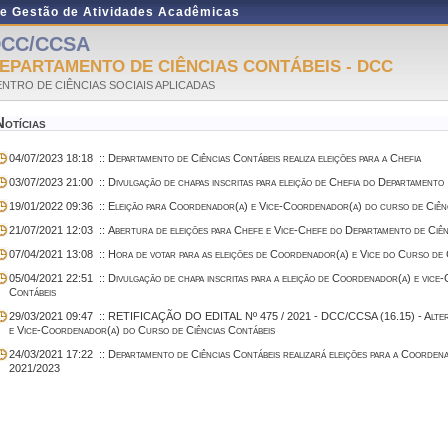
de Gestão de Atividades Acadêmicas
CC/CCSA
EPARTAMENTO DE CIÊNCIAS CONTÁBEIS - DCC
NTRO DE CIÊNCIAS SOCIAIS APLICADAS
Notícias
04/07/2023 18:18
:: Departamento de Ciências Contábeis realiza eleições para a Chefia
03/07/2023 21:00
:: Divulgação de chapas inscritas para eleição de Chefia do Departamento
19/01/2022 09:36
:: Eleição para Coordenador(a) e Vice-Coordenador(a) do curso de Ciên
21/07/2021 12:03
:: Abertura de eleições para Chefe e Vice-Chefe do Departamento de Ciên
07/04/2021 13:08
:: Hora de votar para as eleições de Coordenador(a) e Vice do Curso de 
05/04/2021 22:51
:: Divulgação de chapa inscritas para a eleição de Coordenador(a) e vic
Contábeis
29/03/2021 09:47
:: RETIFICAÇÃO DO EDITAL Nº 475 / 2021 - DCC/CCSA (16.15) - Alteraç
e Vice-Coordenador(a) do Curso de Ciências Contábeis
24/03/2021 17:22
:: Departamento de Ciências Contábeis realizará eleições para a Coorden
2021/2023