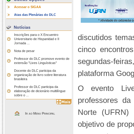
Acessar o SIGAA
Atas das Plenárias do DLC
Notícias
Inscrições para o X Encuentro
discutidos tema
Universitario de Hispanidad e II
Jornada ...
cinco encontro
Nota de pesar
Professor do DLC promove evento de
segundas-feir
extensão "Lives Linguísticas"
Docente do DLC participa da
plataforma Goog
organização de livro sobre literatura
brasileira
O evento
Liv
Professor do DLC participa da
elaboração de dicionário multilíngue
sobre o ...
professores da
Norte (UFRN) e
Ir ao Menu Principal
objetivo de prop