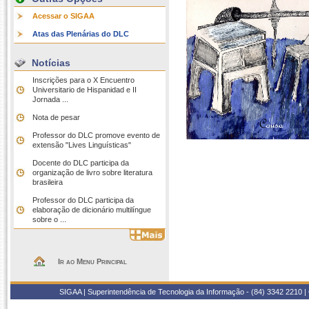
Acessar o SIGAA
Atas das Plenárias do DLC
Notícias
Inscrições para o X Encuentro
Universitario de Hispanidad e II
Jornada ...
Nota de pesar
Professor do DLC promove evento de
extensão "Lives Linguísticas"
Docente do DLC participa da
organização de livro sobre literatura
brasileira
Professor do DLC participa da
elaboração de dicionário multilíngue
sobre o ...
Ir ao Menu Principal
SIGAA | Superintendência de Tecnologia da Informação - (84) 3342 2210 