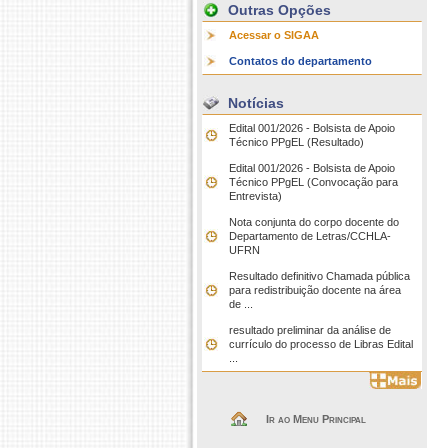
Outras Opções
Acessar o SIGAA
Contatos do departamento
Notícias
Edital 001/2026 - Bolsista de Apoio
Técnico PPgEL (Resultado)
Edital 001/2026 - Bolsista de Apoio
Técnico PPgEL (Convocação para
Entrevista)
Nota conjunta do corpo docente do
Departamento de Letras/CCHLA-
UFRN
Resultado definitivo Chamada pública
para redistribuição docente na área
de ...
resultado preliminar da análise de
currículo do processo de Libras Edital
...
Ir ao Menu Principal