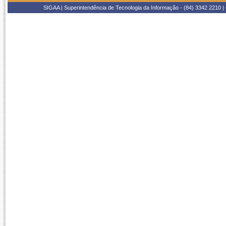
SIGAA | Superintendência de Tecnologia da Informação - (84) 3342 2210 