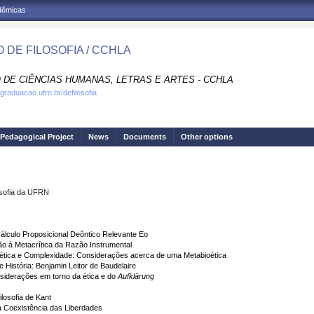
adêmicas
 DE FILOSOFIA / CCHLA
 DE CIÊNCIAS HUMANAS, LETRAS E ARTES - CCHLA
graduacao.ufrn.br/defilosofia
Pedagogical Project
News
Documents
Other options
osofia da UFRN
álculo Proposicional Deôntico Relevante Eo
o à Metacrítica da Razão Instrumental
oética e Complexidade: Considerações acerca de uma Metabioética
 História: Benjamin Leitor de Baudelaire
nsiderações em torno da ética e do
Aufklärung
losofia de Kant
da Coexistência das Liberdades