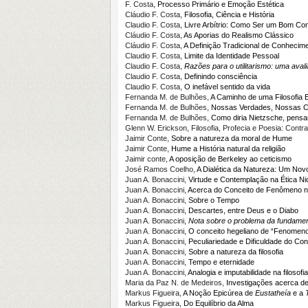
F. Costa,
Processo Primário e Emoção Estética
Cláudio F. Costa,
Filosofia, Ciência e História
Claudio F. Costa,
Livre Arbítrio: Como Ser um Bom Comp
Cláudio F. Costa,
As Aporias do Realismo Clássico
Cláudio F. Costa,
A Definição Tradicional de Conhecim
Claudio F. Costa,
Limite da Identidade Pessoal
Claudio F. Costa,
Razões para o utilitarismo: uma aval
Claudio F. Costa,
Definindo consciência
Claudio F. Costa,
O inefável sentido da vida
Fernanda M. de Bulhões,
A Caminho de uma Filosofia 
Fernanda M. de Bulhões,
Nossas Verdades, Nossas C
Fernanda M. de Bulhões,
Como diria Nietzsche, pensar
Glenn W. Erickson, Filosofia, Profecia e Poesia: Contr
Jaimir Conte,
Sobre a natureza da moral de Hume
Jaimir Conte,
Hume a História natural da religião
Jaimir conte,
A oposição de Berkeley ao ceticismo
José Ramos Coelho,
A Dialética da Natureza: Um Novo
Juan A. Bonaccini,
Virtude e Contemplação na Ética 
Juan A. Bonaccini,
Acerca do Conceito de Fenômeno n
Juan A. Bonaccini,
Sobre o Tempo
Juan A. Bonaccini,
Descartes, entre Deus e o Diabo
Juan A. Bonaccini,
Nota sobre o problema da fundament
Juan A. Bonaccini,
O conceito hegeliano de “Fenomenol
Juan A. Bonaccini,
Peculiariedade e Dificuldade do Co
Juan A. Bonaccini,
Sobre a natureza da filosofia
Juan A. Bonaccini,
Tempo e eternidade
Juan A. Bonaccini,
Analogia e imputabilidade na filosofi
Maria da Paz N. de Medeiros,
Investigações acerca d
Markus Figueira,
A Noção Epicúrea de
Eustatheía
e a
Markus Figueira,
Do Equilíbrio da Alma