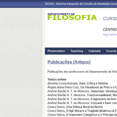
SIGAA - Sistema Integrado de Gestão de Atividades Ac
CURSO
CENTRO
http://www.
Presentation
Teaching
Calendar
Course 
Publicações [Artigos]
Publicações dos professores do Departamento de Fil
Textos online
Abrahão Costa Andrade,
Kant: Crítica e História
Ângela Maria Paiva Cruz,
Os Paradoxos de Prior e o C
Antônio Basílio N. T. de Menezes,
Habermas: Introduçã
Antônio Basílio N. T. Menezes,
Transversabilidade, Bi
Antônio Basílio N. T. de Menezes,
Fragmentos de Arte e
Antônio Basílio N. T. de Menezes,
Foucault e Kant: co
Cinara Nahra,
Uma Defesa Moral do Aborto
Cinara Nahra,
O Agir Moral e a Tragédia Moderna na Fi
Cinara Nahra,
O Imperativo Categórico e o Princípio 