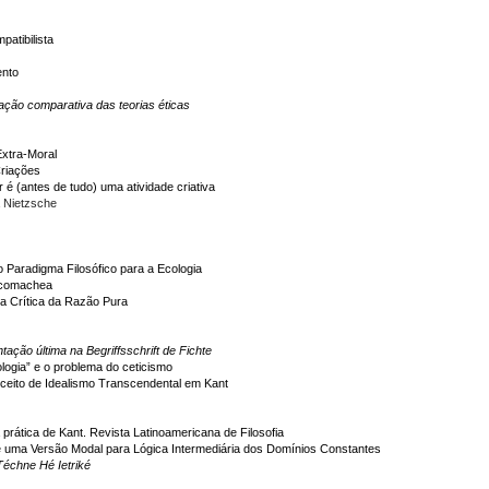
atibilista
ento
iação comparativa das teorias éticas
Extra-Moral
riações
 é (antes de tudo) uma atividade criativa
a Nietzsche
 Paradigma Filosófico para a Ecologia
Nicomachea
a Crítica da Razão Pura
ação última na Begriffsschrift de Fichte
ogia” e o problema do ceticismo
nceito de Idealismo Transcendental em Kant
a prática de Kant. Revista Latinoamericana de Filosofia
e uma Versão Modal para Lógica Intermediária dos Domínios Constantes
Téchne Hé Ietriké