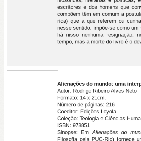
filosóficas, literárias e política
escritores e dos homens que con
compõem têm em comum a postula
rica) que a que referem ou cunham
nesse sentido, impõe-se como um s
há nisso nenhuma resignação, n
tempo, mas a morte do livro é o dev
Alienações do mundo: uma interp
Autor: Rodrigo Ribeiro Alves Neto
Formato: 14 x 21cm.
Número de páginas: 216
Coeditor: Edições Loyola
Coleção: Teologia e Ciências Huma
ISBN: 978851
Sinopse: Em
Alienações do mun
Filosofia pela PUC-Rio) fornece 