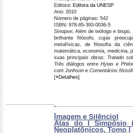
Editora:
Editora da UNESP
Ano: 2010
Número de páginas: 542
ISBN: 978-85-393-0036-5
Sinopse
:
Além de teólogo e bispo, 
brilhante filósofo, cujas preoc
metafísicas, de filosofia da ciê
matemática, economia, medicina, po
suas principais obras:
Tratado so
Três diálogos entre Hylas e Phil
com Jonhson
e
Comentários filosóf
[
+
Detalhes]
Imagem e SilêncioI
Atas do I Simpósio 
Neoplatônicos, Tomo I