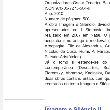
Organizadores:Oscar Federico Bau
ISBN 978-85-7273-504-9
Ano: 2010
Número de páginas: 500
A obra Imagem e Silêncio, dividi
apresentados no I Simpósio Ibe
realizado em 2007 em Natal. O p
neoplatonismo antigo e medieval (P
Areopagita, Filo de Alexandria, G
Nicolau de Cusa, Rumi, Al Farabi,
Pseudo-Aristóteles).
Já o tomo II estende-se do n
contemporânea (Descartes, Suár
Florensky, Abramov, Kadinsky, De
duas obras contam, então, com qua
centrados no tema Imagem e Silên
Imagem e Silêncio II