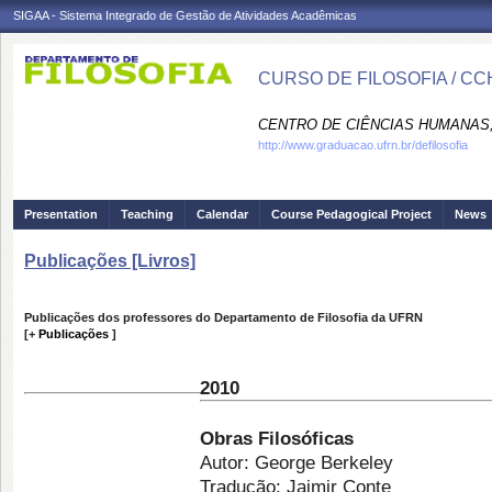
SIGAA - Sistema Integrado de Gestão de Atividades Acadêmicas
CURSO DE FILOSOFIA / CC
CENTRO DE CIÊNCIAS HUMANAS,
http://www.graduacao.ufrn.br/defilosofia
Presentation
Teaching
Calendar
Course Pedagogical Project
News
Publicações [Livros]
Publicações dos professores do Departamento de Filosofia da UFRN
[
+
Publicações
]
2010
Obras Filosóficas
Autor: George Berkeley
Tradução: Jaimir Conte