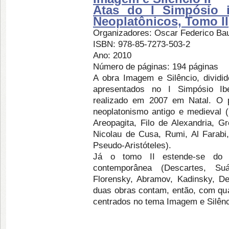
Atas do I Simpósio 
Neoplatônicos, Tomo II
Organizadores: Oscar Federico Ba
ISBN: 978-85-7273-503-2
Ano: 2010
Número de páginas: 194 páginas
A obra Imagem e Silêncio, dividi
apresentados no I Simpósio Ibe
realizado em 2007 em Natal. O p
neoplatonismo antigo e medieval (P
Areopagita, Filo de Alexandria, G
Nicolau de Cusa, Rumi, Al Farabi,
Pseudo-Aristóteles).
Já o tomo II estende-se do n
contemporânea (Descartes, Suár
Florensky, Abramov, Kadinsky, De
duas obras contam, então, com qua
centrados no tema Imagem e Silênc