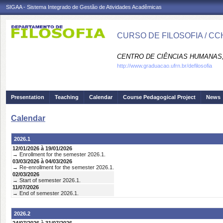
SIGAA - Sistema Integrado de Gestão de Atividades Acadêmicas
CURSO DE FILOSOFIA / CC
CENTRO DE CIÊNCIAS HUMANAS,
http://www.graduacao.ufrn.br/defilosofia
Presentation
Teaching
Calendar
Course Pedagogical Project
News
Calendar
2026.1
12/01/2026 à 19/01/2026
→ Enrollment for the semester 2026.1.
03/03/2026 à 04/03/2026
→ Re-enrollment for the semester 2026.1.
02/03/2026
→ Start of semester 2026.1.
11/07/2026
→ End of semester 2026.1.
2026.2