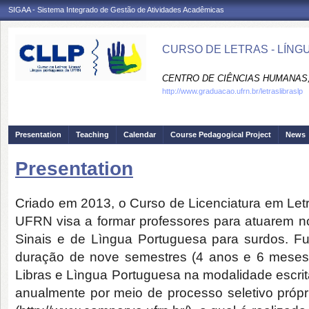
SIGAA - Sistema Integrado de Gestão de Atividades Acadêmicas
CURSO DE LETRAS - LÍNG
CENTRO DE CIÊNCIAS HUMANAS,
http://www.graduacao.ufrn.br/letraslibraslp
Presentation
Teaching
Calendar
Course Pedagogical Project
News
Presentation
Criado em 2013, o Curso de Licenciatura em Let
UFRN visa a formar professores para atuarem no
Sinais e de Lìngua Portuguesa para surdos. Fu
duração de nove semestres (4 anos e 6 meses)
Libras e Lìngua Portuguesa na modalidade escrit
anualmente por meio de processo seletivo pró