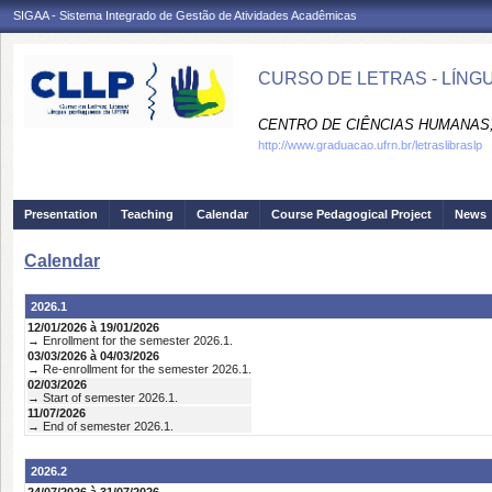
SIGAA - Sistema Integrado de Gestão de Atividades Acadêmicas
CURSO DE LETRAS - LÍNG
CENTRO DE CIÊNCIAS HUMANAS,
http://www.graduacao.ufrn.br/letraslibraslp
Presentation
Teaching
Calendar
Course Pedagogical Project
News
Calendar
2026.1
12/01/2026 à 19/01/2026
→ Enrollment for the semester 2026.1.
03/03/2026 à 04/03/2026
→ Re-enrollment for the semester 2026.1.
02/03/2026
→ Start of semester 2026.1.
11/07/2026
→ End of semester 2026.1.
2026.2