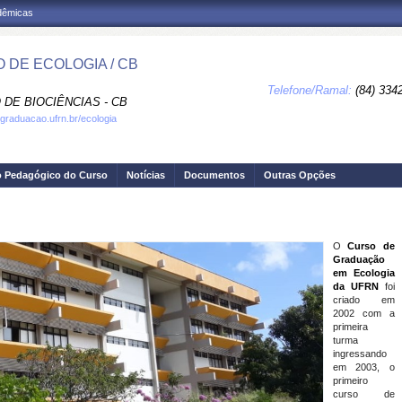
adêmicas
 DE ECOLOGIA / CB
Telefone/Ramal:
(84) 334
DE BIOCIÊNCIAS - CB
.graduacao.ufrn.br/ecologia
o Pedagógico do Curso
Notícias
Documentos
Outras Opções
O
Curso de
Graduação
em Ecologia
da UFRN
foi
criado em
2002 com a
primeira
turma
ingressando
em 2003, o
primeiro
curso de