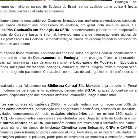
Ecologia de
stá entre os melhores cursos de Ecologia do Brasil, sendo avaliado como
curso 5 (nota
ura Curricular foi atualizada recentemente.
ndamentalmente constituído por Doutores formados nas melhores universidades nacionais
e, os alunos atribuem aos professores da ecologia, em geral, nota nove ou maior. Os
 de Pós-Graduação em Ecologia da UFRN
, desenvolvendo pesquisas em cooperação
ocial do Curso é bastante informal, havendo uma grande integração entre alunos de
s e professores da Ecologia. Semanalmente, os alunos da graduação podem participar do
uisas em andamento.
um espaço físico moderno, contendo dezenas de salas equipadas com ar condicionado e
com o prédio novo do
Departamento de Ecologia
, com espaços físicos e laboratórios
alas administrativas, sala da empresa júnior e
Laboratório de Modelagem Ecológica
e várias salas para microscopia, balanças, análises químicas, triagem úmida e triagem seca
ores no segundo pavimento. Conta ainda com salas de aula, gabinetes de professores e
tualizada, seja fisicamente na
Biblioteca Central Zila Mamede
, seja através do Portal
a moderno de gerenciamento acadêmico, denominado
SIGAA
, através do qual se dá a
res, disponibilização dos materiais didáticos, avaliações, blogs e muito mais.
es curriculares obrigatórios
(2400h) e complementam sua formação com 300h de
ades complementares
(participação em congressos e seminários, atividades de monitoria,
tividades complementares), dois
estágios obrigatórios
com no mínimo 150h cada e
TCC)
. Os componentes curriculares são ofertados pelo Departamento de Ecologia e por
e outros centros da UFRN
, que também contribuem muito com a formação dos alunos.
grande número de alunos de
Iniciação Científica com Bolsas do CNPq e CAPES
, e
rmemente para a formação profissional dos alunos. Além disto, os alunos têm atividades de
tituições públicas e privadas, participam de atividades de monitoria e extensão, eventos