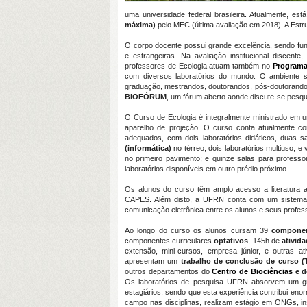
uma universidade federal brasileira. Atualmente, e
máxima)
pelo MEC (última avaliação em 2018). A Estrut
O corpo docente possui grande excelência, sendo fu
e estrangeiras. Na avaliação institucional discent
professores de Ecologia atuam também no
Programa
com diversos laboratórios do mundo. O ambiente s
graduação, mestrandos, doutorandos, pós-doutorando
BIOFÓRUM
, um fórum aberto aonde discute-se pesq
O Curso de Ecologia é integralmente ministrado em 
aparelho de projeção. O curso conta atualmente 
adequados, com dois laboratórios didáticos, duas s
(informática)
no térreo; dois laboratórios multiuso, 
no primeiro pavimento; e quinze salas para profess
laboratórios disponíveis em outro prédio próximo.
Os alunos do curso têm amplo acesso a literatura a
CAPES. Além disto, a UFRN conta com um sistem
comunicação eletrônica entre os alunos e seus professo
Ao longo do curso os alunos cursam 39
component
componentes curriculares
optativos
, 145h de
ativid
extensão, mini-cursos, empresa júnior, e outras a
apresentam um
trabalho de conclusão de curso (
outros departamentos do
Centro de Biociências
e d
Os laboratórios de pesquisa UFRN absorvem um 
estagiários, sendo que esta experiência contribui eno
campo nas disciplinas, realizam estágio em ONGs, ins