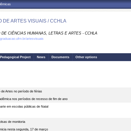
adêmicas
 DE ARTES VISUAIS / CCHLA
 DE CIÊNCIAS HUMANAS, LETRAS E ARTES - CCHLA
.graduacao.ufrn.br/artesvisuais
Pedagogical Project
News
Documents
Other options
e Artes no período de férias
adêmica nos períodos de recesso de fim de ano
arte em escolas públicas de Natal
as de monitoria
nicia nesta segunda, 17 de março