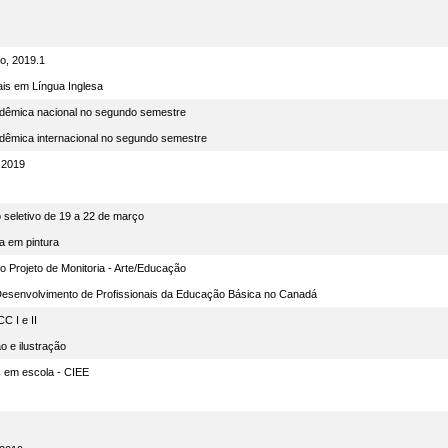
o, 2019.1
ais em Língua Inglesa
cadêmica nacional no segundo semestre
cadêmica internacional no segundo semestre
- 2019
 seletivo de 19 a 22 de março
ia em pintura
no Projeto de Monitoria - Arte/Educação
Desenvolvimento de Profissionais da Educação Básica no Canadá
C I e II
o e ilustração
s em escola - CIEE