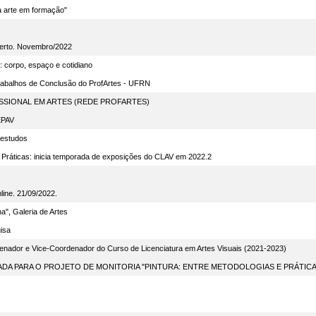
a arte em formação"
berto. Novembro/2022
: corpo, espaço e cotidiano
rabalhos de Conclusão do ProfArtes - UFRN
SSIONAL EM ARTES (REDE PROFARTES)
EPAV
estudos
e Práticas: inicia temporada de exposições do CLAV em 2022.2
ine. 21/09/2022.
", Galeria de Artes
isa
enador e Vice-Coordenador do Curso de Licenciatura em Artes Visuais (2021-2023)
DA PARA O PROJETO DE MONITORIA "PINTURA: ENTRE METODOLOGIAS E PRÁTICA