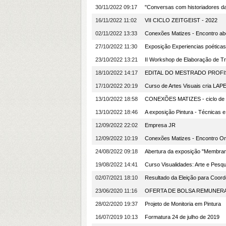
30/11/2022 09:17
"Conversas com historiadores d
16/11/2022 11:02
VII CICLO ZEITGEIST - 2022
02/11/2022 13:33
Conexões Matizes - Encontro a
27/10/2022 11:30
Exposição Experiencias poéticas
23/10/2022 13:21
II Workshop de Elaboração de T
18/10/2022 14:17
EDITAL DO MESTRADO PROFI
17/10/2022 20:19
Curso de Artes Visuais cria LAP
13/10/2022 18:58
CONEXÕES MATIZES - ciclo de 
13/10/2022 18:46
A exposição Pintura - Técnicas 
12/09/2022 22:02
Empresa JR
12/09/2022 10:19
Conexões Matizes - Encontro Onl
24/08/2022 09:18
Abertura da exposição "Membrana
19/08/2022 14:41
Curso Visualidades: Arte e Pesqu
02/07/2021 18:10
Resultado da Eleição para Coord
23/06/2020 11:16
OFERTA DE BOLSA REMUNERA
28/02/2020 19:37
Projeto de Monitoria em Pintura
16/07/2019 10:13
Formatura 24 de julho de 2019