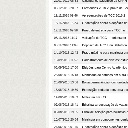
29/01/2019 08:33
Calendário Acadêmico da UFRN
09/12/2018 20:57
Formandos 2018-2: prova de Be
19/11/2018 09:46
Apresentações de TCC 2018.2
13/11/2018 15:23
Orientações sobre o depósito de 
12/11/2018 09:58
Prazo de entrega para TCC I e II
08/11/2018 11:17
Validação de TCC II - orientador
08/11/2018 11:09
Depósito de TCC II na Biblioteca
14/10/2018 12:43
Prazo máximo para matrícula e
13/09/2018 11:57
Cadastramento de artistas: est
06/09/2018 17:00
Eleições para Centro Acadêmico 
28/08/2018 15:18
Mobilidade de estudos em outra 
25/08/2018 13:36
Bolsa permanência - comunidade
15/08/2018 19:50
Exposição, roda de conversa e of
14/08/2018 10:03
Matrícula em TCC
07/08/2018 18:41
Edital para reocupação de vagas
06/08/2018 19:55
Edital de seleção para bolsistas
10/07/2018 20:54
Matrícula em componentes curri
21/06/2018 01:45
Orientações sobre o depósito de 