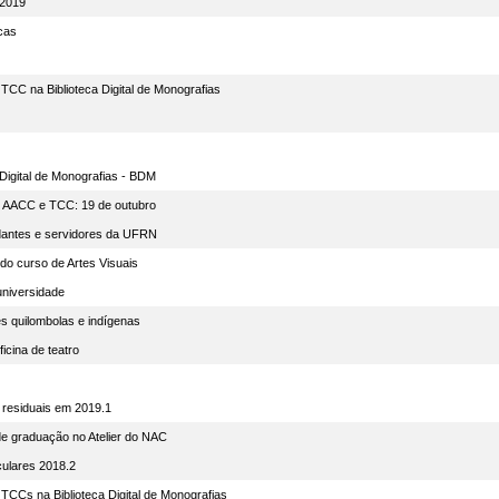
 2019
cas
TCC na Biblioteca Digital de Monografias
 Digital de Monografias - BDM
m AACC e TCC: 19 de outubro
udantes e servidores da UFRN
do curso de Artes Visuais
universidade
s quilombolas e indígenas
icina de teatro
 residuais em 2019.1
 de graduação no Atelier do NAC
culares 2018.2
TCCs na Biblioteca Digital de Monografias