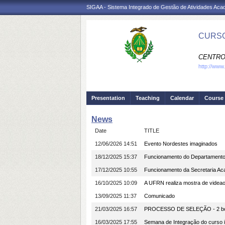
SIGAA - Sistema Integrado de Gestão de Atividades Ac
CURSO
CENTRO
http://www
Presentation
Teaching
Calendar
Course 
News
Date
TITLE
12/06/2026 14:51
Evento Nordestes imaginados
18/12/2025 15:37
Funcionamento do Departamento d
17/12/2025 10:55
Funcionamento da Secretaria Ac
16/10/2025 10:09
A UFRN realiza mostra de videao
13/09/2025 11:37
Comunicado
21/03/2025 16:57
PROCESSO DE SELEÇÃO - 2 bols
16/03/2025 17:55
Semana de Integração do curso i