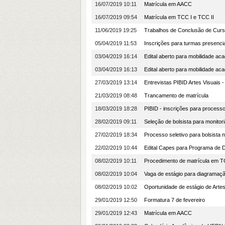
16/07/2019 10:11
Matrícula em AACC
16/07/2019 09:54
Matrícula em TCC I e TCC II
11/06/2019 19:25
Trabalhos de Conclusão de Curs
05/04/2019 11:53
Inscrições para turmas presenci
03/04/2019 16:14
Edital aberto para mobilidade a
03/04/2019 16:13
Edital aberto para mobilidade a
27/03/2019 13:14
Entrevistas PIBID Artes Visuais 
21/03/2019 08:48
Trancamento de matrícula
18/03/2019 18:28
PIBID - inscrições para processo
28/02/2019 09:11
Seleção de bolsista para monitor
27/02/2019 18:34
Processo seletivo para bolsista 
22/02/2019 10:44
Edital Capes para Programa de 
08/02/2019 10:11
Procedimento de matrícula em TC
08/02/2019 10:04
Vaga de estágio para diagramaçã
08/02/2019 10:02
Oportunidade de estágio de Arte
29/01/2019 12:50
Formatura 7 de fevereiro
29/01/2019 12:43
Matrícula em AACC