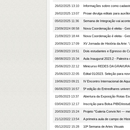
26/02/2025 13:10
Informações sobre como cadastr
26/02/2025 13:07
Proae divulga editais para auxíli
05/02/2025 11:36
Semana de Integração vai aconte
23/09/2024 08:58
Nova Coordenação é eleita - Ge
21/09/2023 18:44
Nova Coordenação é eleita - Ge
20/09/2023 17:09
XV Jornada de História da Arte: 
23/08/2023 19:51
Dois estudantes e Egresso do Cu
08/08/2023 15:34
Aula Inaugural 2023.2 - Palestr
25/06/2023 22:12
Minicurso REDES DA GRAVURA L
25/06/2023 22:05
Edital 01/2023. Seleção para no
19/06/2023 09:21
IV Encontro Internacional de Aqu
06/06/2023 16:57
5ª edição do Entreolhares univers
11/05/2023 13:37
Abertura da Exposição Rotas Esq
03/04/2023 12:17
Inscrição para Bolsa PIBID/estud
20/03/2023 15:24
Projeto "Galeria Conviv’Art — m
21/12/2022 13:54
A primeira aula de campo de Hist
05/12/2022 15:28
10ª Semana de Artes Visuais