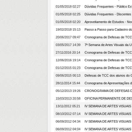
01/05/2018 02:27
Dúvidas Frequentes - Público Ex
01/05/2018 02:25
Dúvidas Frequentes - Discentes
01/05/2018 02:20
Aproveitamento de Estudos - No
19/02/2018 15:13
Passo a Passo para Cadastro do 
20/06/2017 09:47
Cronograma de Defesas de TCC
03/05/2017 14:39
7ª Semana de Artes Visuais da
27/11/2016 20:14
Cronograma de Defesas de TCC
12/06/2016 19:14
Cronograma de Defesas de TCC
01/12/2015 01:23
Cronograma de Defesas de TCC
09/06/2015 00:13
Defesas de TCC dos alunos do C
28/11/2014 15:44
Cronograma de Apresentações 
05/12/2013 19:26
CRONOGRAMA DE DEFESAS DE 
15/03/2013 20:58
OFICINA PERMANENTE DE DE
13/11/2012 05:21
IV SEMANA DE ARTES VISUAIS
08/10/2012 07:14
IV SEMANA DE ARTES VISUAIS
06/09/2012 04:34
IV SEMANA DE ARTES VISUAI
06/09/2012 04:04
IV SEMANA DE ARTES VISUAIS