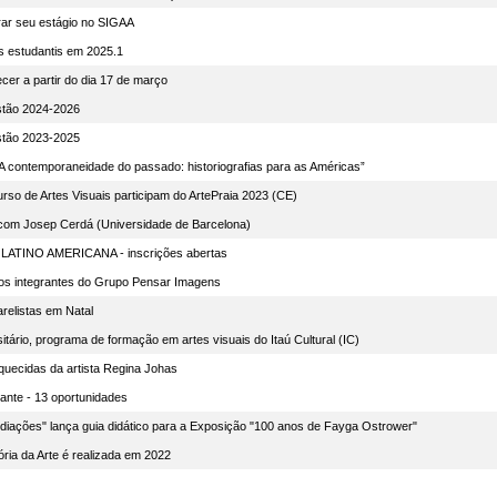
ar seu estágio no SIGAA
os estudantis em 2025.1
cer a partir do dia 17 de março
stão 2024-2026
stão 2023-2025
“A contemporaneidade do passado: historiografias para as Américas”
rso de Artes Visuais participam do ArtePraia 2023 (CE)
a com Josep Cerdá (Universidade de Barcelona)
ATINO AMERICANA - inscrições abertas
vos integrantes do Grupo Pensar Imagens
arelistas em Natal
itário, programa de formação em artes visuais do Itaú Cultural (IC)
uecidas da artista Regina Johas
ante - 13 oportunidades
ediações" lança guia didático para a Exposição "100 anos de Fayga Ostrower"
ória da Arte é realizada em 2022