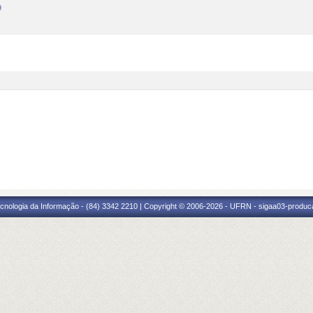
9
cnologia da Informação - (84) 3342 2210 | Copyright © 2006-2026 - UFRN - sigaa03-produca