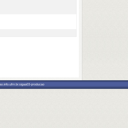
o.info.ufrn.br.sigaa03-producao