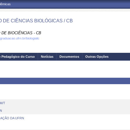
adêmicas
 DE CIÊNCIAS BIOLÓGICAS / CB
DE BIOCIÊNCIAS - CB
graduacao.ufrn.br/biologialic
o Pedagógico do Curso
Notícias
Documentos
Outras Opções
M/T
N
AÇÃO DA UFRN