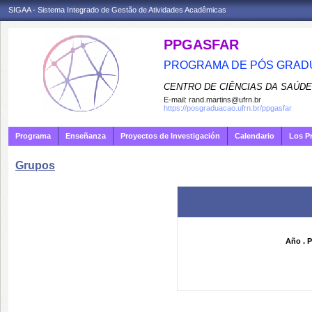
SIGAA - Sistema Integrado de Gestão de Atividades Acadêmicas
PPGASFAR
PROGRAMA DE PÓS GRADU
CENTRO DE CIÊNCIAS DA SAÚDE
E-mail:
rand.martins@ufrn.br
https://posgraduacao.ufrn.br/ppgasfar
Programa
Enseñanza
Proyectos de Investigación
Calendario
Los P
Grupos
Año . P