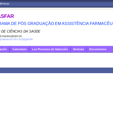
adêmicas
ASFAR
AMA DE PÓS GRADUAÇÃO EM ASSISTÊNCIA FARMACÊU
 DE CIÊNCIAS DA SAÚDE
d.martins@ufrn.br
sgraduacao.ufrn.br/ppgasfar
gación
Calendario
Los Procesos de Selección
Noticias
Documentos