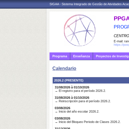
SIGAA - Sistema Integrado de Gestão de Atividades Ac
PPG
PROGR
CENTRO
E-mail:
ran
https://po
Programa
Enseñanza
Proyectos de Investi
Calendario
2026.2 (PRESENTE)
31/08/2026 à 01/10/2026
→ El registro para el período 2026.2.
31/08/2026 à 01/10/2026
→ Reinscripción para el período 2026.2.
03/08/2026
→ Inicio del año escolar 2026.2.
03/08/2026
→ Inicio del Bloqueo Periodo de Clases 2026.2.
31/12/2026