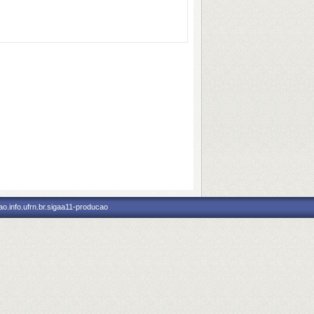
o.info.ufrn.br.sigaa11-producao