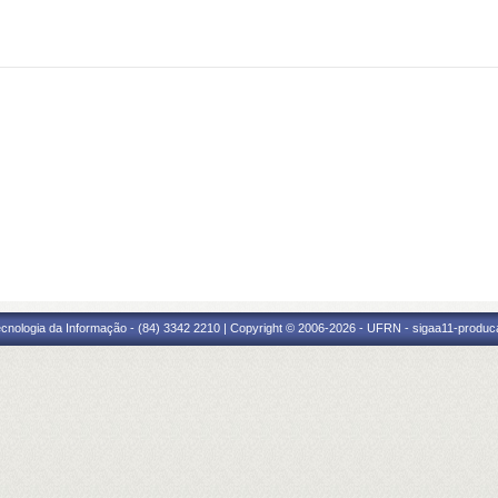
cnologia da Informação - (84) 3342 2210 | Copyright © 2006-2026 - UFRN - sigaa11-produca