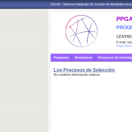
SIGAA - Sistema Integrado de Gestão de Atividades Ac
PPG
PROGR
CENTRO
E-mail:
ran
https://po
Programa
Enseñanza
Proyectos de Investi
Los Procesos de Selección
No contiene información todavía