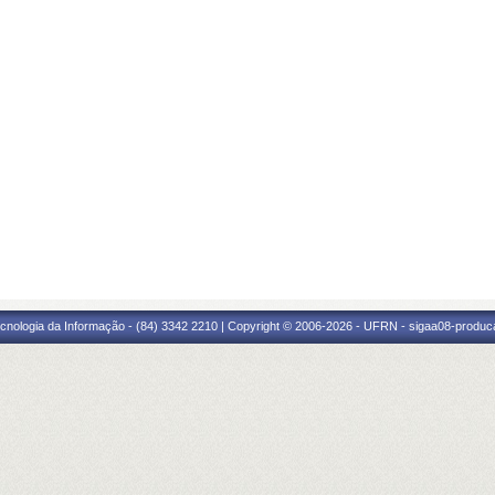
cnologia da Informação - (84) 3342 2210 | Copyright © 2006-2026 - UFRN - sigaa08-produca