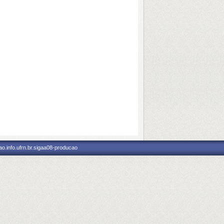
o.info.ufrn.br.sigaa08-producao