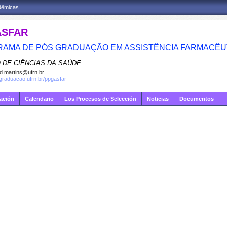
adêmicas
ASFAR
AMA DE PÓS GRADUAÇÃO EM ASSISTÊNCIA FARMACÊU
 DE CIÊNCIAS DA SAÚDE
d.martins@ufrn.br
sgraduacao.ufrn.br/ppgasfar
gación
Calendario
Los Procesos de Selección
Noticias
Documentos