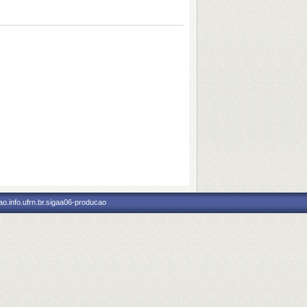
o.info.ufrn.br.sigaa06-producao