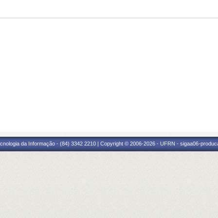
cnologia da Informação - (84) 3342 2210 | Copyright © 2006-2026 - UFRN - sigaa06-produca