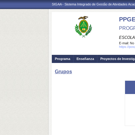
SIGAA - Sistema Integrado de Gestão de Atividades Ac
PPG
PROGR
ESCOLA
E-mail:
No 
https://po
Programa
Enseñanza
Proyectos de Investi
Grupos