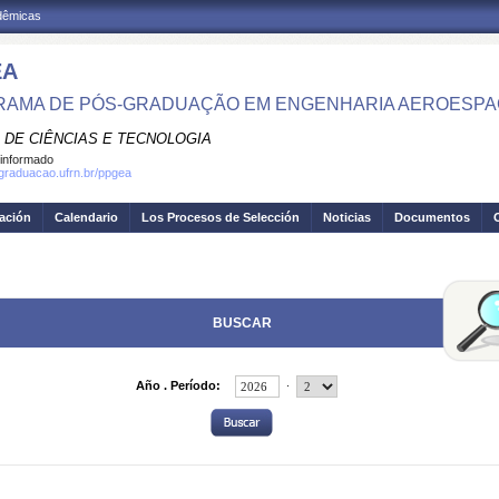
adêmicas
EA
AMA DE PÓS-GRADUAÇÃO EM ENGENHARIA AEROESPA
 DE CIÊNCIAS E TECNOLOGIA
informado
sgraduacao.ufrn.br/ppgea
gación
Calendario
Los Procesos de Selección
Noticias
Documentos
BUSCAR
.
Año . Período: