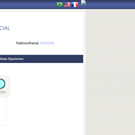
CIAL
Teléfono/Ramal:
33422301
Otras Opciones