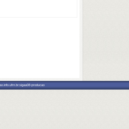
o.info.ufrn.br.sigaa08-producao