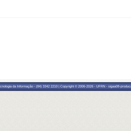
cnologia da Informação - (84) 3342 2210 | Copyright © 2006-2026 - UFRN - sigaa08-produca