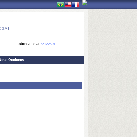
CIAL
Teléfono/Ramal:
33422301
Otras Opciones