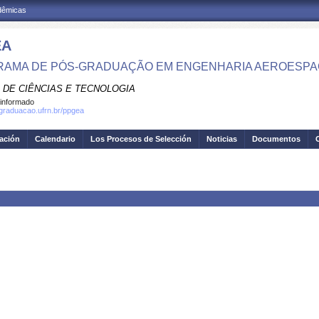
adêmicas
EA
AMA DE PÓS-GRADUAÇÃO EM ENGENHARIA AEROESPA
 DE CIÊNCIAS E TECNOLOGIA
informado
sgraduacao.ufrn.br/ppgea
gación
Calendario
Los Procesos de Selección
Noticias
Documentos