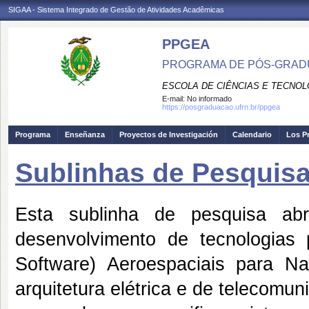
SIGAA - Sistema Integrado de Gestão de Atividades Acadêmicas
PPGEA
PROGRAMA DE PÓS-GRAD
ESCOLA DE CIÊNCIAS E TECNOL
E-mail:
No informado
https://posgraduacao.ufrn.br/ppgea
Programa
Enseñanza
Proyectos de Investigación
Calendario
Los P
Sublinhas de Pesquisa
Esta sublinha de pesquisa ab
desenvolvimento de tecnologias
Software) Aeroespaciais para Na
arquitetura elétrica e de telecomun