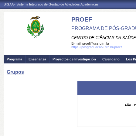
SIGAA - Sistema Integrado de Gestão de Atividades Acadêmicas
PROEF
PROGRAMA DE PÓS-GRADU
CENTRO DE CIÊNCIAS DA SAÚDE
E-mail:
proef@ccs.ufrn.br
https://posgraduacao.ufrn.br/proef
Programa
Enseñanza
Proyectos de Investigación
Calendario
Los P
Grupos
Año . P