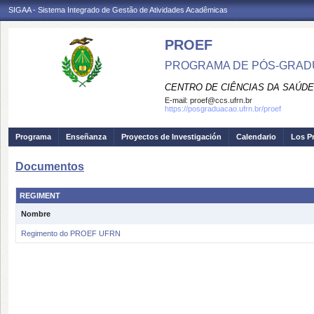
SIGAA - Sistema Integrado de Gestão de Atividades Acadêmicas
PROEF
PROGRAMA DE PÓS-GRADU
CENTRO DE CIÊNCIAS DA SAÚDE
E-mail:
proef@ccs.ufrn.br
https://posgraduacao.ufrn.br/proef
Programa
Enseñanza
Proyectos de Investigación
Calendario
Los P
Documentos
REGIMENT
Nombre
Regimento do PROEF UFRN