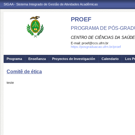
SIGAA - Sistema Integrado de Gestão de Atividades Acadêmicas
PROEF
PROGRAMA DE PÓS-GRADU
CENTRO DE CIÊNCIAS DA SAÚDE
E-mail:
proef@ccs.ufrn.br
https://posgraduacao.ufrn.br/proef
Programa
Enseñanza
Proyectos de Investigación
Calendario
Los P
Comitê de ética
teste