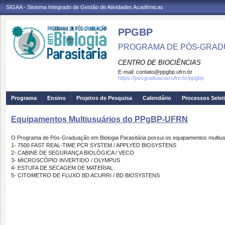
SIGAA - Sistema Integrado de Gestão de Atividades Acadêmicas
PPGBP
PROGRAMA DE PÓS-GRADU
CENTRO DE BIOCIÊNCIAS
E-mail:
contato@ppgbp.ufrn.br
https://posgraduacao.ufrn.br/ppgbp
Programa
Ensino
Projetos de Pesquisa
Calendário
Processos Selet
Equipamentos Multiusuários do PPgBP-UFRN
O Programa de Pós-Graduação em Biologia Parasitária possui os equipamentos multius
1- 7500 FAST REAL-TIME PCR SYSTEM / APPLYED BIOSYSTENS
2- CABINE DE SEGURANÇA BIOLÓGICA / VECO
3- MICROSCÓPIO INVERTIDO / OLYMPUS
4- ESTUFA DE SECAGEM DE MATERIAL
5- CITOMETRO DE FLUXO BD ACURRI / BD BIOSYSTENS