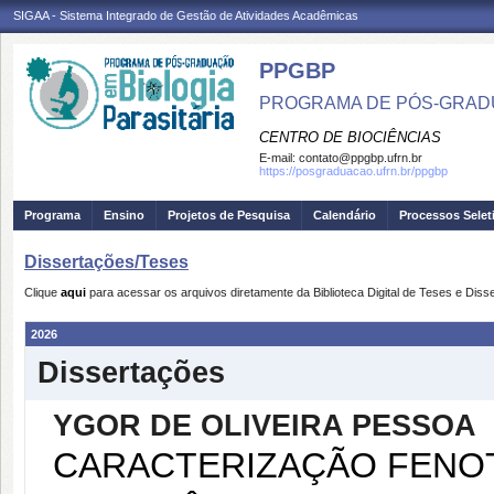
SIGAA - Sistema Integrado de Gestão de Atividades Acadêmicas
PPGBP
PROGRAMA DE PÓS-GRADU
CENTRO DE BIOCIÊNCIAS
E-mail:
contato@ppgbp.ufrn.br
https://posgraduacao.ufrn.br/ppgbp
Programa
Ensino
Projetos de Pesquisa
Calendário
Processos Selet
Dissertações/Teses
Clique
aqui
para acessar os arquivos diretamente da Biblioteca Digital de Teses e Di
2026
Dissertações
YGOR DE OLIVEIRA PESSOA
CARACTERIZAÇÃO FENOTÍ