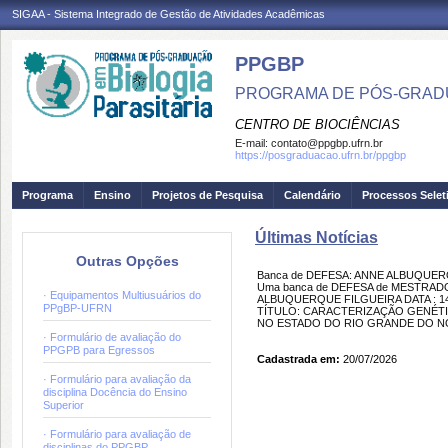
SIGAA - Sistema Integrado de Gestão de Atividades Acadêmicas
PPGBP
PROGRAMA DE PÓS-GRADU
CENTRO DE BIOCIÊNCIAS
E-mail:
contato@ppgbp.ufrn.br
https://posgraduacao.ufrn.br/ppgbp
Programa
Ensino
Projetos de Pesquisa
Calendário
Processos Selet
Últimas Notícias
Outras Opções
Banca de DEFESA: ANNE ALBUQUE
Uma banca de DEFESA de MESTRADO f
· Equipamentos Multiusuários do
ALBUQUERQUE FILGUEIRA DATA : 14/0
PPgBP-UFRN
TÍTULO: CARACTERIZAÇÃO GENÉTI
NO ESTADO DO RIO GRANDE DO NORT
· Formulário de avaliação do
PPGPB para Egressos
Cadastrada em:
20/07/2026
· Formulário para avaliação da
disciplina Docência do Ensino
Superior
· Formulário para avaliação de
disciplinas do PPGBP