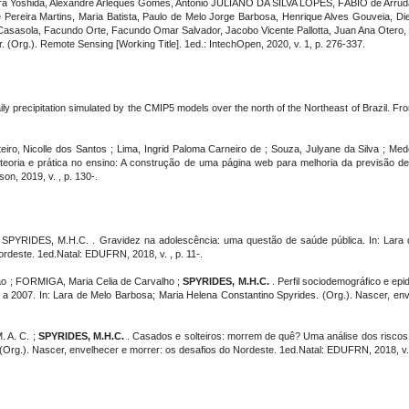
Yoshida, Alexandre Arleques Gomes, Antonio JULIANO DA SILVA LOPES, FÁBIO de Arruda 
te Pereira Martins, Maria Batista, Paulo de Melo Jorge Barbosa, Henrique Alves Gouveia
sasola, Facundo Orte, Facundo Omar Salvador, Jacobo Vicente Pallotta, Juan Ana Otero, L
 (Org.). Remote Sensing [Working Title]. 1ed.: IntechOpen, 2020, v. 1, p. 276-337.
y precipitation simulated by the CMIP5 models over the north of the Northeast of Brazil. Front
ro, Nicolle dos Santos ; Lima, Ingrid Paloma Carneiro de ; Souza, Julyane da Silva ; Med
teoria e prática no ensino: A construção de uma página web para melhoria da previsão d
on, 2019, v. , p. 130-.
; SPYRIDES, M.H.C. . Gravidez na adolescência: uma questão de saúde pública. In: Lara 
ordeste. 1ed.Natal: EDUFRN, 2018, v. , p. 11-.
eao ; FORMIGA, Maria Celia de Carvalho ;
SPYRIDES, M.H.C.
. Perfil sociodemográfico e ep
 a 2007. In: Lara de Melo Barbosa; Maria Helena Constantino Spyrides. (Org.). Nascer, env
. A. C. ;
SPYRIDES, M.H.C.
. Casados e solteiros: morrem de quê? Uma análise dos riscos c
Org.). Nascer, envelhecer e morrer: os desafios do Nordeste. 1ed.Natal: EDUFRN, 2018, v. 