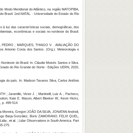
 do Modo Meridional do Atlântico, na região MATOPIBA,
e do Brasil. 1ed.NATAL: : Universidade do Estado do Rio
o à luz das características sociais, demográficas, dos
mbientais, econômicas e sociais no nordeste do Brasil.
I, PEDRO ; MARQUES, THIAGO V. . AVALIAÇÃO DO
onio Costa dos Santos. (Org.). Meteorologia e
 Nordeste do Brasil. In: Cláudio Moisés Santos e Silva.
o Estado do Rio Grande do Norte - Edições UERN, 2020,
gia do país. In: Madson Tavares Silva, Carlos Antônio
; Jaramillo, Victor J. ; Martinelli, Luiz A. ; Pacheco,
 Sutton; Kate E. Mason; Albert Bleeker W.; Kevin Hicks;
, p. 499-514.
Moreira, Gregori JOÃO DA SILVA, JONATAN Andrioli,
, Diego Barja González, Boris ZAMORANO, FELIX QUEL,
idia ,
et al.
; Lidar Observations in South America. Part
65-275.