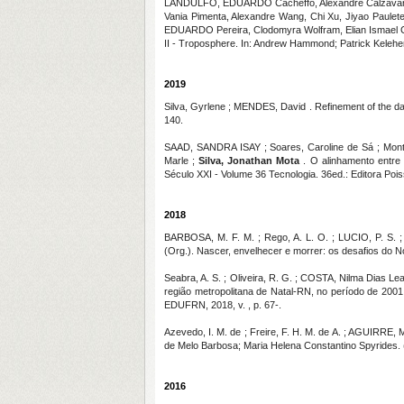
LANDULFO, EDUARDO Cacheffo, Alexandre Calzavara 
Vania Pimenta, Alexandre Wang, Chi Xu, Jiyao Paule
EDUARDO Pereira, Clodomyra Wolfram, Elian Ismael Ca
II - Troposphere. In: Andrew Hammond; Patrick Keleher.
2019
Silva, Gyrlene ; MENDES, David . Refinement of the dail
140.
SAAD, SANDRA ISAY ; Soares, Caroline de Sá ; Montei
Marle ;
Silva, Jonathan Mota
. O alinhamento entre 
Século XXI - Volume 36 Tecnologia. 36ed.: Editora Poiss
2018
BARBOSA, M. F. M. ; Rego, A. L. O. ; LUCIO, P. S. 
(Org.). Nascer, envelhecer e morrer: os desafios do N
Seabra, A. S. ; Oliveira, R. G. ; COSTA, Nilma Dias L
região metropolitana de Natal-RN, no período de 2001
EDUFRN, 2018, v. , p. 67-.
Azevedo, I. M. de ; Freire, F. H. M. de A. ; AGUIRRE, M
de Melo Barbosa; Maria Helena Constantino Spyrides. (
2016