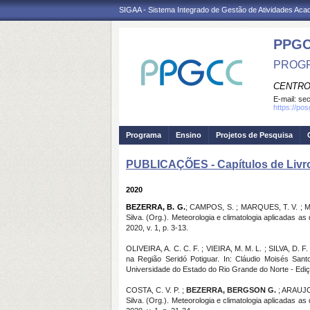
SIGAA - Sistema Integrado de Gestão de Atividades Ac
PPG
PROGR
CENTRO
E-mail:
se
https://po
Programa
Ensino
Projetos de Pesquisa
PUBLICAÇÕES - Capítulos de Livr
2020
BEZERRA, B. G.
; CAMPOS, S. ; MARQUES, T. V. ; ME
Silva. (Org.). Meteorologia e climatologia aplicadas
2020, v. 1, p. 3-13.
OLIVEIRA, A. C. C. F. ; VIEIRA, M. M. L. ; SILVA, D.
na Região Seridó Potiguar. In: Cláudio Moisés Santo
Universidade do Estado do Rio Grande do Norte - Ediç
COSTA, C. V. P. ;
BEZERRA, BERGSON G.
; ARAUJO,
Silva. (Org.). Meteorologia e climatologia aplicadas