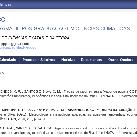
adêmicas
CC
AMA DE PÓS-GRADUAÇÃO EM CIÊNCIAS CLIMÁTICAS
 DE CIÊNCIAS EXATAS E DA TERRA
c.ppgcc@gmail.com
sgraduacao.ufrn.br/ppgcc
Calendário
Processos Seletivos
Notícias
Documentos
Outras Opções
os
NDES, K. R. ; SANTOS E SILVA, C. M. . Trocas de calor e massa (vapor de água e CO2) 
 as questões ambientais, econômicas e sociais no nordeste do Brasil. 1ed.NATAL: : Universi
 F. ; MENDES, K. R. ; SANTOS E SILVA, C. M. ;
BEZERRA, B. G.
. Estimativa da Radiação d
s e Silva. (Org.). Meteorologia e climatologia aplicadas as questões ambientais, econ
ões UERN, 2020, v. 1, p. 14-20.
 P. A. A. ; SANTOS E SILVA, C. M. . Algumas evidências de formação de ilhas de calor urban
 as questões ambientais, econômicas e sociais no nordeste do Brasil. 1ed.NATAL: : Universi