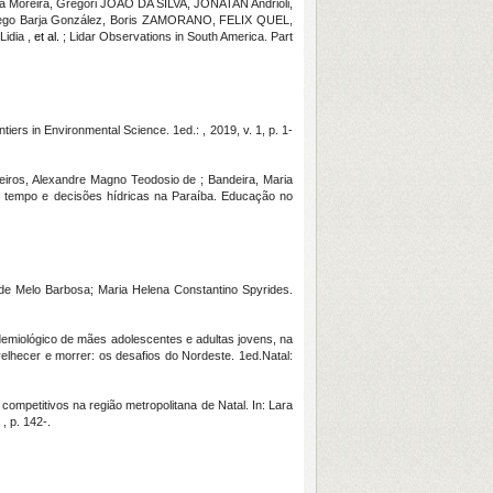
Moreira, Gregori JOÃO DA SILVA, JONATAN Andrioli,
, Diego Barja González, Boris ZAMORANO, FELIX QUEL,
idia ,
et al.
; Lidar Observations in South America. Part
iers in Environmental Science. 1ed.: , 2019, v. 1, p. 1-
eiros, Alexandre Magno Teodosio de ; Bandeira, Maria
e tempo e decisões hídricas na Paraíba. Educação no
de Melo Barbosa; Maria Helena Constantino Spyrides.
idemiológico de mães adolescentes e adultas jovens, na
elhecer e morrer: os desafios do Nordeste. 1ed.Natal:
ompetitivos na região metropolitana de Natal. In: Lara
, p. 142-.