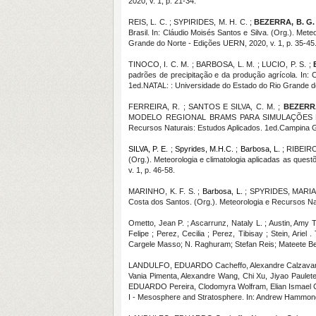
2020, v. 1, p. 21-34.
REIS, L. C. ; SYPIRIDES, M. H. C. ;
BEZERRA, B. G.
Brasil. In: Cláudio Moisés Santos e Silva. (Org.). Met
Grande do Norte - Edições UERN, 2020, v. 1, p. 35-45
TINOCO, I. C. M. ; BARBOSA, L. M. ; LUCIO, P. S. ;
padrões de precipitação e da produção agrícola. In: C
1ed.NATAL: : Universidade do Estado do Rio Grande do
FERREIRA, R. ; SANTOS E SILVA, C. M. ;
BEZERRA
MODELO REGIONAL BRAMS PARA SIMULAÇÕES DO BAL
Recursos Naturais: Estudos Aplicados. 1ed.Campina G
SILVA, P. E.
;
Spyrides, M.H.C.
;
Barbosa, L.
; RIBEIRO
(Org.). Meteorologia e climatologia aplicadas as que
v. 1, p. 46-58.
MARINHO, K. F. S. ;
Barbosa, L.
; SPYRIDES, MARIA 
Costa dos Santos. (Org.). Meteorologia e Recursos N
Ometto, Jean P. ; Ascarrunz, Nataly L. ; Austin, Amy T
Felipe ; Perez, Cecilia ; Perez, Tibisay ; Stein, Arie
Cargele Masso; N. Raghuram; Stefan Reis; Mateete Beku
LANDULFO, EDUARDO Cacheffo, Alexandre Calzavara 
Vania Pimenta, Alexandre Wang, Chi Xu, Jiyao Paule
EDUARDO Pereira, Clodomyra Wolfram, Elian Ismael Ca
I - Mesosphere and Stratosphere. In: Andrew Hammond; 