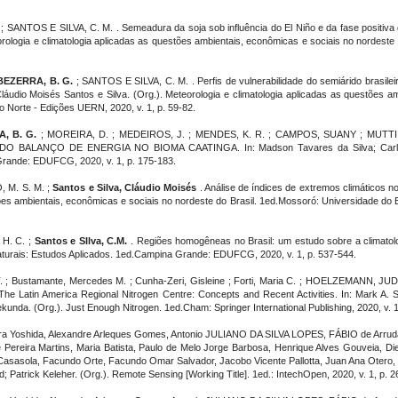
; SANTOS E SILVA, C. M. . Semeadura da soja sob influência do El Niño e da fase positiva
eorologia e climatologia aplicadas as questões ambientais, econômicas e sociais no nordest
.
BEZERRA, B. G.
; SANTOS E SILVA, C. M. . Perfis de vulnerabilidade do semiárido brasileir
láudio Moisés Santos e Silva. (Org.). Meteorologia e climatologia aplicadas as questões a
 Norte - Edições UERN, 2020, v. 1, p. 59-82.
, B. G.
; MOREIRA, D. ; MEDEIROS, J. ; MENDES, K. R. ; CAMPOS, SUANY ; MUTT
ANÇO DE ENERGIA NO BIOMA CAATINGA. In: Madson Tavares da Silva; Carlos Ant
rande: EDUFCG, 2020, v. 1, p. 175-183.
, M. S. M. ;
Santos e Silva, Cláudio Moisés
. Análise de índices de extremos climáticos no
stões ambientais, econômicas e sociais no nordeste do Brasil. 1ed.Mossoró: Universidade d
H. C. ;
Santos e SIlva, C.M.
. Regiões homogêneas no Brasil: um estudo sobre a climatolo
aturais: Estudos Aplicados. 1ed.Campina Grande: EDUFCG, 2020, v. 1, p. 537-544.
. ; Bustamante, Mercedes M. ; Cunha-Zeri, Gisleine ; Forti, Maria C. ; HOELZEMANN, JUDITH 
l . The Latin America Regional Nitrogen Centre: Concepts and Recent Activities. In: Mark A.
nda. (Org.). Just Enough Nitrogen. 1ed.Cham: Springer International Publishing, 2020, v. 1
Yoshida, Alexandre Arleques Gomes, Antonio JULIANO DA SILVA LOPES, FÁBIO de Arruda 
te Pereira Martins, Maria Batista, Paulo de Melo Jorge Barbosa, Henrique Alves Gouveia
sasola, Facundo Orte, Facundo Omar Salvador, Jacobo Vicente Pallotta, Juan Ana Otero, L
Patrick Keleher. (Org.). Remote Sensing [Working Title]. 1ed.: IntechOpen, 2020, v. 1, p. 2