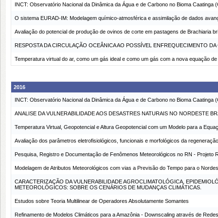
INCT: Observatório Nacional da Dinâmica da Água e de Carbono no Bioma Caating
O sistema EURAD-IM: Modelagem químico-atmosférica e assimilação de dados avança
Avaliação do potencial de produção de ovinos de corte em pastagens de Brachiaria br
RESPOSTA DA CIRCULAÇÃO OCEÂNICA AO POSSÍVEL ENFREQUECIMENTO DA
Temperatura virtual do ar, como um gás ideal e como um gás com a nova equação de e
2016
INCT: Observatório Nacional da Dinâmica da Água e de Carbono no Bioma Caating
ANALISE DA VULNERABILIDADE AOS DESASTRES NATURAIS NO NORDESTE BR
Temperatura Virtual, Geopotencial e Altura Geopotencial com um Modelo para a Equa
Avaliação dos parâmetros eletrofisiológicos, funcionais e morfológicos da regeneraçã
Pesquisa, Registro e Documentação de Fenômenos Meteorológicos no RN - Projeto 
Modelagem de Atributos Meteorológicos com vias a Previsão do Tempo para o Nordest
CARACTERIZAÇÃO DA VULNERABILIDADE AGROCLIMATOLÓGICA, EPIDEMIOL
METEOROLÓGICOS: SOBRE OS CENÁRIOS DE MUDANÇAS CLIMÁTICAS.
Estudos sobre Teoria Multilinear de Operadores Absolutamente Somantes
Refinamento de Modelos Climáticos para a Amazônia - Downscaling através de Redes N