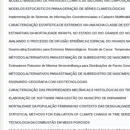
MODELO BRASILEIRO DE PREVISÕES CLIMÁTICAS SAZONAIS VIA COMPOSIÇ
MODELOS ESTOCÁSTICOS PARA A GERAÇÃO DE SÉRIES CLIMATOLÓGICAS
Implementação de Sistemas de Informações Georeferenciadas e Cadastro Multifinalitár
CARACTERIZAÇÃO ESTATÍSTICA DE EXTREMOS VIA UMA NOVA CLASSE DE ES
ESTIMATIVAS DA MORTALIDADE INFANTIL NO ESTADO DO RIO GRANDE DO NOR
AVALIANDO O PROCESSO DE DIFUSÃO EPIDÊMICA E ESPACIAL DO HIV/AIDS 
Downscaling Estatístico para Extremos Meteorológicos. Estudo de Casos: Temperatura
MÉTODOS ALTERNATIVOS PARA ESTIMAÇÃO DE SUBREGISTRO DE NASCIMENT
Estimadores Robustos de Máxima Verossimilhança para Distribuições de Pareto Gene
MÉTODOS ALTERNATIVOS PARA ESTIMAÇÃO DE SUBREGISTRO DE NASCIMENT
ENSINANDO GEOGRAFIA COM GEOTECNOLOGIAS
CARACTERIZAÇÃO DAS PROPRIEDADES MECÂNICAS E HISTOLÓGICAS DO TE
ELABORAÇÃO DE SOFTWARE PARA GESTÃO DO MUNICÍPIO DE PARNAMIRM
MORTALIDADE DA POPULAÇÃO FEMININA NO CONTEXTO DAS DESIGUALDAD
STATISTICAL METHODS FOR EVALUATION OF CLIMATE CHANGE IN TIME SERIE
TECNOLOGIA DA COMBUSTÃO EM MEIOS POROSOS