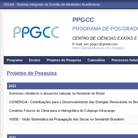
SIGAA - Sistema Integrado de Gestão de Atividades Acadêmicas
PPGCC
PROGRAMA DE PÓS-GRADU
CENTRO DE CIÊNCIAS EXATAS E
E-mail:
sec.ppgcc@gmail.com
https://posgraduacao.ufrn.br/ppgcc
Programa
Ensino
Projetos de Pesquisa
Calendário
Processos Selet
Projetos de Pesquisa
2022
Extremos climáticos e desastres naturais no Nordeste do Brasil
CONERGIA - Contribuições para o Desenvolvimento das Energias Renováveis no Bra
Cenários Futuros do Clima para a Hidrográfica do Cubango-Okavango
VISSE - Visão Sistemática da Propagação das Secas no Semiárido Brasileiro
2021