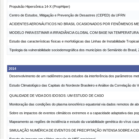
Propulsão Hipersônica 14-X (PropHiper)
Centro de Estudos, Mitigação e Prevenção de Desastres (CEPED) da UFRN
ACIDENTES AERONÁUTICOS NO BRASIL OCASIONADOS POR FENÔMENOS 
MODELO PARA ESTIMAR A IRRADIÂNCIA GLOBAL COM BASE NA TEMPERATURA
Estudo das características físicas e morfológicas das Linhas de Instabilidade Tropic
Tipologia da vulnerabilidade sociodemográfica dos municípios do Semiárido do Brasil,
2014
Desenvolvimento de um radiômetro para estudos da interferência dos parâmetros meteo
Estudo Climatológico das Capitais do Nordeste Brasileiro e Análise da Correlação do
QUALIDADE DE VIDA DOS IDOSOS: UM ESTUDO DE CASO
Monitoração das condições do plasma ionosférico equatorial via dados remotos de
Sobre os impactos de eventos climáticos extremos e a capacidade adaptativa das po
Mapeamento as regiões de incidência e estudo da variabilidade genética do vírus c
SIMULAÇÃO NUMÉRICA DE EVENTOS DE PRECIPITAÇÃO INTENSA SOBRE A CID