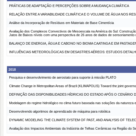
PRÁTICAS DE ADAPTAÇÃO E PERCEPÇÕES SOBRE A MUDANÇA CLIMÁTICA
RELAÇÃO ENTRE A VARIABILIDADE CLIMÁTICA E O VOLUME DE ÁGUA NOS R
Análise da Incorporação de Resíduos em Materiais de Base Cimentícia
Avaliação dos Complexos Convectivos de Mesoescala na América do Sul: Construção
Jatos de Baixos níveis com uma perspectiva de 26 anos de dados de sensoriamento
BALANÇO DE ENERGIA, ÁGUA E CABONO NO BIOMA CAATINGA E EM PASTAGE
INFLUÊNCIAS METEOROLÓGICAS EM DESASTRES AÉREOS: ESTUDOS DETALH
2018
Pesquisa e desenvolvimento de aerostato para suporte à missão PLATO
Climate Change in Metropolitan Areas of Brazil (KLIMAPOLIS) Toward the joint govern
DEFINIÇÃO DAS DISPONIBILIDADES HÍDRICAS DO ESTADO APÓS O CENÁRIO D
Modelagem do regime hidrológico no clima futuro baseada nas soluções da natureza em
Desenvolvendo algoritmos de aprendizado de máquina para robótica
DYNAMIC MODELING THE CLIMATE SYSTEM OF PAST, AND ANALYSIS OF TEL
Avaliação dos Impactos Ambientais da Indústria de Telhas Cerâmicas na Região do S