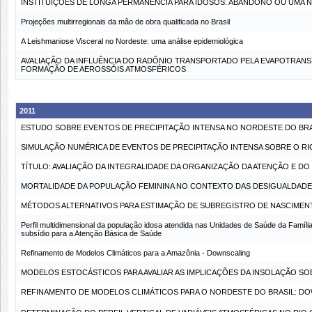
INSTITUIÇÕES DE LONGA PERMANÊNCIA PARA IDOSOS: ABANDONO OU UMA N
Projeções multirregionais da mão de obra qualificada no Brasil
A Leishmaniose Visceral no Nordeste: uma análise epidemiológica
AVALIAÇÃO DA INFLUÊNCIA DO RADÔNIO TRANSPORTADO PELA EVAPOTRANSP
FORMAÇÃO DE AEROSSÓIS ATMOSFÉRICOS
2011
ESTUDO SOBRE EVENTOS DE PRECIPITAÇÃO INTENSA NO NORDESTE DO BRA
SIMULAÇÃO NUMÉRICA DE EVENTOS DE PRECIPITAÇÃO INTENSA SOBRE O R
TÍTULO: AVALIAÇÃO DA INTEGRALIDADE DA ORGANIZAÇÃO DA ATENÇÃO E 
MORTALIDADE DA POPULAÇÃO FEMININA NO CONTEXTO DAS DESIGUALDAD
MÉTODOS ALTERNATIVOS PARA ESTIMAÇÃO DE SUBREGISTRO DE NASCIMENT
Perfil multidimensional da população idosa atendida nas Unidades de Saúde da Família
subsídio para a Atenção Básica de Saúde
Refinamento de Modelos Climáticos para a Amazônia - Downscaling
MODELOS ESTOCÁSTICOS PARA AVALIAR AS IMPLICAÇÕES DA INSOLAÇÃO SO
REFINAMENTO DE MODELOS CLIMÁTICOS PARA O NORDESTE DO BRASIL: D