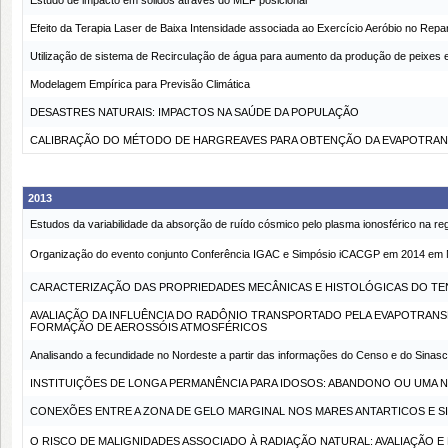
Estudo de impacto em sólidos através do MEF posicional
Efeito da Terapia Laser de Baixa Intensidade associada ao Exercício Aeróbio no Rep
Utilização de sistema de Recirculação de água para aumento da produção de peixes e
Modelagem Empírica para Previsão Climática
DESASTRES NATURAIS: IMPACTOS NA SAÚDE DA POPULAÇÃO
CALIBRAÇÃO DO MÉTODO DE HARGREAVES PARA OBTENÇÃO DA EVAPOTRAN
2013
Estudos da variabilidade da absorção de ruído cósmico pelo plasma ionosférico na re
Organização do evento conjunto Conferência IGAC e Simpósio iCACGP em 2014 em Nata
CARACTERIZAÇÃO DAS PROPRIEDADES MECÂNICAS E HISTOLÓGICAS DO TE
AVALIAÇÃO DA INFLUÊNCIA DO RADÔNIO TRANSPORTADO PELA EVAPOTRANSP
FORMAÇÃO DE AEROSSÓIS ATMOSFÉRICOS
Analisando a fecundidade no Nordeste a partir das informações do Censo e do Sinasc
INSTITUIÇÕES DE LONGA PERMANÊNCIA PARA IDOSOS: ABANDONO OU UMA N
CONEXÕES ENTRE A ZONA DE GELO MARGINAL NOS MARES ANTARTICOS E SI
O RISCO DE MALIGNIDADES ASSOCIADO À RADIAÇÃO NATURAL: AVALIAÇÃO