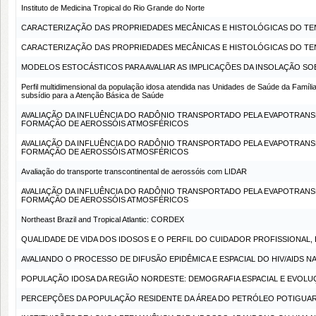
Instituto de Medicina Tropical do Rio Grande do Norte
CARACTERIZAÇÃO DAS PROPRIEDADES MECÂNICAS E HISTOLÓGICAS DO TE
CARACTERIZAÇÃO DAS PROPRIEDADES MECÂNICAS E HISTOLÓGICAS DO TE
MODELOS ESTOCÁSTICOS PARA AVALIAR AS IMPLICAÇÕES DA INSOLAÇÃO SO
Perfil multidimensional da população idosa atendida nas Unidades de Saúde da Família
subsídio para a Atenção Básica de Saúde
AVALIAÇÃO DA INFLUÊNCIA DO RADÔNIO TRANSPORTADO PELA EVAPOTRANSP
FORMAÇÃO DE AEROSSÓIS ATMOSFÉRICOS
AVALIAÇÃO DA INFLUÊNCIA DO RADÔNIO TRANSPORTADO PELA EVAPOTRANSP
FORMAÇÃO DE AEROSSÓIS ATMOSFÉRICOS
Avaliação do transporte transcontinental de aerossóis com LIDAR
AVALIAÇÃO DA INFLUÊNCIA DO RADÔNIO TRANSPORTADO PELA EVAPOTRANSP
FORMAÇÃO DE AEROSSÓIS ATMOSFÉRICOS
Northeast Brazil and Tropical Atlantic: CORDEX
QUALIDADE DE VIDA DOS IDOSOS E O PERFIL DO CUIDADOR PROFISSIONAL,
AVALIANDO O PROCESSO DE DIFUSÃO EPIDÊMICA E ESPACIAL DO HIV/AIDS 
POPULAÇÃO IDOSA DA REGIÃO NORDESTE: DEMOGRAFIA ESPACIAL E EVOLU
PERCEPÇÕES DA POPULAÇÃO RESIDENTE DA ÁREA DO PETRÓLEO POTIGUAR 