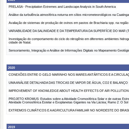
PRELASA - Precipitation Extremes and Landscape Analysis in South America
Análise da turbulência atmosférica noturna em sítios micrometeorológicos na Caating
Avaliação de sistemas de produção de ovinos em pastos de Brachiaria spp. na região
VARIABILIDADE DA SALINIDADE E DA TEMPERATURA DA SUPERFÍCIE DO MAR 
Investigação do comportamento do ciclo do nitrogênio em diferentes ambientes hidro
cidade de Natal.
Sensoriamento, Integração e Análise de Informações Digitais no Mapeamento Geoló
2020
CONEXÕES ENTRE O GELO MARINHO NOS MARES ANTÁRTICOS E A CIRCULA
UMA ANÁLISE DETALHADA DAS TROCAS DE VAPOR DE ÁGUA, CO2 E BALANÇO
IMPROVEMENT OF KNOWLEDGE ABOUT HEALTH EFFECTS OF AIR POLLUTION
PROJETO KROMUS: Estudos sobre a Atividade Cromosférica Solar e de outras Estrela
Atividade Cromosférica Estelar e Exoplanetas Gigantes na Via Láctea; Ramo 2: O Sol 
EXTREMOS CLIMÁTICOS E A AGRICULTURA FAMILIAR NO NORDESTE DO BRAS
2019