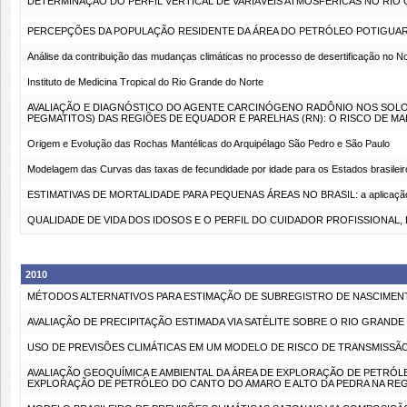
DETERMINAÇÃO DO PERFIL VERTICAL DE VARIÁVEIS ATMOSFÉRICAS NO RIO 
PERCEPÇÕES DA POPULAÇÃO RESIDENTE DA ÁREA DO PETRÓLEO POTIGUAR 
Análise da contribuição das mudanças climáticas no processo de desertificação no No
Instituto de Medicina Tropical do Rio Grande do Norte
AVALIAÇÃO E DIAGNÓSTICO DO AGENTE CARCINÓGENO RADÔNIO NOS SOLOS
PEGMATITOS) DAS REGIÕES DE EQUADOR E PARELHAS (RN): O RISCO DE M
Origem e Evolução das Rochas Mantélicas do Arquipélago São Pedro e São Paulo
Modelagem das Curvas das taxas de fecundidade por idade para os Estados brasileir
ESTIMATIVAS DE MORTALIDADE PARA PEQUENAS ÁREAS NO BRASIL: a aplicação de u
QUALIDADE DE VIDA DOS IDOSOS E O PERFIL DO CUIDADOR PROFISSIONAL,
2010
MÉTODOS ALTERNATIVOS PARA ESTIMAÇÃO DE SUBREGISTRO DE NASCIMENT
AVALIAÇÃO DE PRECIPITAÇÃO ESTIMADA VIA SATÉLITE SOBRE O RIO GRAND
USO DE PREVISÕES CLIMÁTICAS EM UM MODELO DE RISCO DE TRANSMISSÃ
AVALIAÇÃO GEOQUÍMICA E AMBIENTAL DA ÁREA DE EXPLORAÇÃO DE PETRÓLE
EXPLORAÇÃO DE PETRÓLEO DO CANTO DO AMARO E ALTO DA PEDRA NA REG