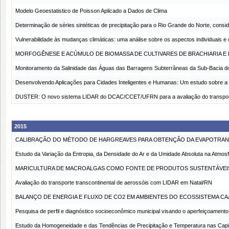
Modelo Geoestatistico de Poisson Aplicado a Dados de Clima
Determinação de séries sintéticas de precipitação para o Rio Grande do Norte, cons
Vulnerabilidade às mudanças climáticas: uma análise sobre os aspectos individuais e 
MORFOGÊNESE E ACÚMULO DE BIOMASSA DE CULTIVARES DE BRACHIARIA E
Monitoramento da Salinidade das Águas das Barragens Subterrâneas da Sub-Bacia do
Desenvolvendo Aplicações para Cidades Inteligentes e Humanas: Um estudo sobre 
DUSTER: O novo sistema LIDAR do DCAC/CCET/UFRN para a avaliação do transporte 
2015
CALIBRAÇÃO DO MÉTODO DE HARGREAVES PARA OBTENÇÃO DA EVAPOTRAN
Estudo da Variação da Entropia, da Densidade do Ar e da Umidade Absoluta na Atmosfe
MARICULTURA DE MACROALGAS COMO FONTE DE PRODUTOS SUSTENTÁVEIS 
Avaliação do transporte transcontinental de aerossóis com LIDAR em Natal/RN
BALANÇO DE ENERGIA E FLUXO DE CO2 EM AMBIENTES DO ECOSSISTEMA CA
Pesquisa de perfil e diagnóstico socioeconômico municipal visando o aperfeiçoamen
Estudo da Homogeneidade e das Tendências de Precipitação e Temperatura nas Capit