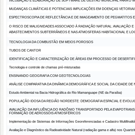
INCUBAÇÃO E ELABORAÇÃO DE SOFTWARE DE GESTÃO MUNICIPAL PARA O M
MUDANÇAS CLIMÁTICAS E POTENCIAIS IMPLICAÇÕES EM DOENÇAS VETORIAI
ESPECTROSCOPIA DE REFLECTÂNCIA E DE IMAGEAMENTO DE PEGMATITOS E 
O RISCO DE MALIGNIDADES ASSOCIADO À RADIAÇÃO NATURAL: AVALIAÇÃO
ABASTECIMENTOS SUBTERRÂNEOS E NAS ATMOSFERAS HABITACIONAL E LOCA
TECNOLOGIA DA COMBUSTÃO EM MEIOS POROSOS
TUBOS DE CANTOR
IDENTIFICAÇÃO E CARACTERIZAÇÃO DE ÁREAS EM PROCESSO DE DESERTIFI
Tecnologia e controle de chamas pré-misturadas
ENSINANDO GEOGRAFIA COM GEOTECNOLOGIAS
ANÁLISE COMPARATIVA DA DINÂMICA DEMOGRÁFICA E SOCIAL DA CIDADE DE 
Estudo Ambiental na Bacia Hidrográfica do Rio Mamanguape (NE da Paraíba)
POPULAÇÃO IDOSA DA REGIÃO NORDESTE: DEMOGRAFIA ESPACIAL E EVOLU
AVALIAÇÃO DA INFLUÊNCIA DO RADÔNIO TRANSPORTADO PELA EVAPOTRANSP
FORMAÇÃO DE AEROSSÓIS ATMOSFÉRICOS
Implementação de Sistemas de Informações Georeferenciadas e Cadastro Multifinalitár
Avaliação e Diagnóstico da Radioatividade Natural (radiação gama e alfa) nos Quartz