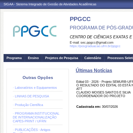
SIGAA - Sistema Integrado de Gestão de Atividades Acadêmicas
PPGCC
PROGRAMA DE PÓS-GRADU
CENTRO DE CIÊNCIAS EXATAS E
E-mail:
sec.ppgcc@gmail.com
https://posgraduacao.ufrn.br/ppgcc
Programa
Ensino
Projetos de Pesquisa
Calendário
Processos Selet
Últimas Notícias
Outras Opções
Edital 03 - 2026 - Projeto SEMURB-
O RESULTADO DO EDITAL 03 ESTÁ
· Laboratórios e Equipamentos
ATT
CLAUDIO MOISES SANTOS E SILVA
COORDENADOR DO PROJETO
· LINHAS DE PESQUISA
· Produção Científica
Cadastrada em:
30/07/2026
· PROGRAMA INSTITUCIONAL
DE INTERNACIONALIZAÇÃO
CAPES-PRINT / UFRN
· PUBLICAÇÕES - Artigos