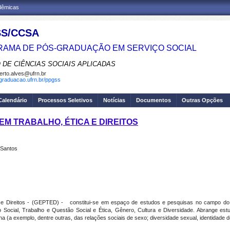
adêmicas
S/CCSA
AMA DE PÓS-GRADUAÇÃO EM SERVIÇO SOCIAL
 DE CIÊNCIAS SOCIAIS APLICADAS
erto.alves@ufrn.br
sgraduacao.ufrn.br/ppgss
Calendário
Processos Seletivos
Notícias
Documentos
Outras Opções
EM TRABALHO, ÉTICA E DIREITOS
 Santos
 e Direitos - (GEPTED) - constitui-se em espaço de estudos e pesquisas no campo do S
Social, Trabalho e Questão Social e Ética, Gênero, Cultura e Diversidade. Abrange est
(a exemplo, dentre outras, das relações sociais de sexo; diversidade sexual, identidade de