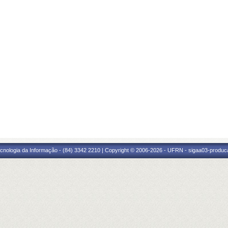
cnologia da Informação - (84) 3342 2210 | Copyright © 2006-2026 - UFRN - sigaa03-produca