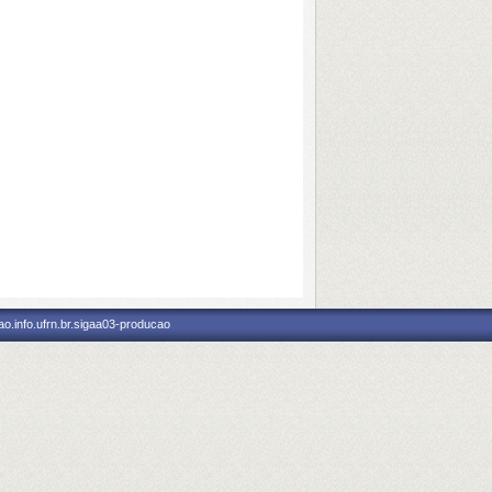
o.info.ufrn.br.sigaa03-producao