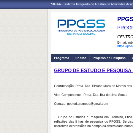
SIGAA - Sistema Integrado de Gestão de Atividades Ac
PPGS
PROGR
CENTRO
E-mail:
rob
https://po
Programa
Ensino
Projetos de Pesquisa
GRUPO DE ESTUDO E PESQUISA 
Coordenação: Profa. Dra. Silvana Mara de Morais dos
Vice-Componentes: Profa. Dra. Ilka de Lima Souza
Contato: gepted.qtemoss@gmail.com
1. Grupo de Estudos e Pesquisa em Trabalho, Ética
reflexões das linhas de pesquisa do PPGSS: Serviço 
diferentes expressões no campo da diversidade humana 