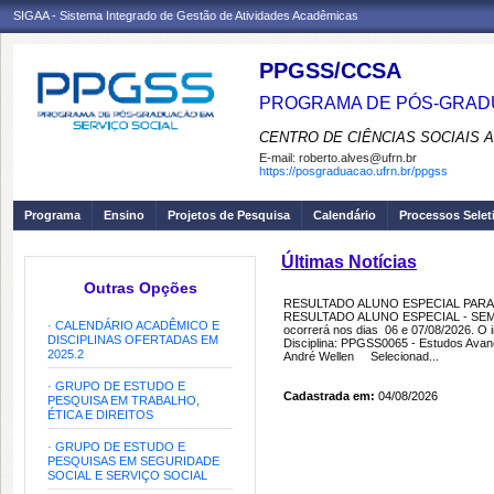
SIGAA - Sistema Integrado de Gestão de Atividades Acadêmicas
PPGSS/CCSA
PROGRAMA DE PÓS-GRADU
CENTRO DE CIÊNCIAS SOCIAIS 
E-mail:
roberto.alves@ufrn.br
https://posgraduacao.ufrn.br/ppgss
Programa
Ensino
Projetos de Pesquisa
Calendário
Processos Selet
Últimas Notícias
Outras Opções
RESULTADO ALUNO ESPECIAL PARA 
RESULTADO ALUNO ESPECIAL - SEMEST
· CALENDÁRIO ACADÊMICO E
ocorrerá nos dias 06 e 07/08/2026. O i
DISCIPLINAS OFERTADAS EM
Disciplina: PPGSS0065 - Estudos Avanç
2025.2
André Wellen Selecionad...
· GRUPO DE ESTUDO E
Cadastrada em:
04/08/2026
PESQUISA EM TRABALHO,
ÉTICA E DIREITOS
· GRUPO DE ESTUDO E
PESQUISAS EM SEGURIDADE
SOCIAL E SERVIÇO SOCIAL