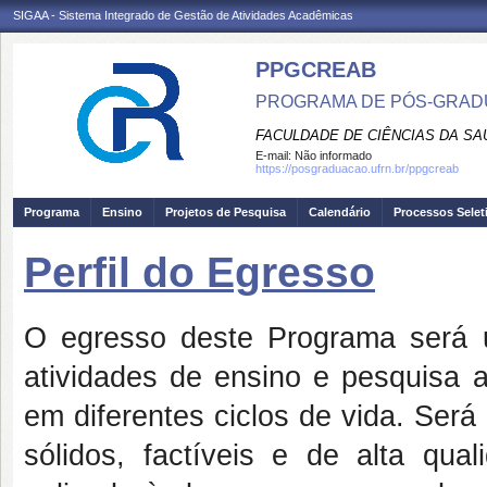
SIGAA - Sistema Integrado de Gestão de Atividades Acadêmicas
PPGCREAB
PROGRAMA DE PÓS-GRADU
FACULDADE DE CIÊNCIAS DA SAÚ
E-mail:
Não informado
https://posgraduacao.ufrn.br/ppgcreab
Programa
Ensino
Projetos de Pesquisa
Calendário
Processos Selet
Perfil do Egresso
O egresso deste Programa será um
atividades de ensino e pesquisa 
em diferentes ciclos de vida. Será 
sólidos, factíveis e de alta qua