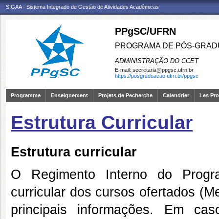
SIGAA - Sistema Integrado de Gestão de Atividades Acadêmicas
PPgSC/UFRN
PROGRAMA DE PÓS-GRAD
ADMINISTRAÇÃO DO CCET
E-mail:
secretaria@ppgsc.ufrn.br
https://posgraduacao.ufrn.br/ppgsc
Programme
Enseignement
Projets de Pecherche
Calendrier
Les Pro
Estrutura Curricular
Estrutura curricular
O Regimento Interno do Progra
curricular dos cursos ofertados (
principais informações. Em ca