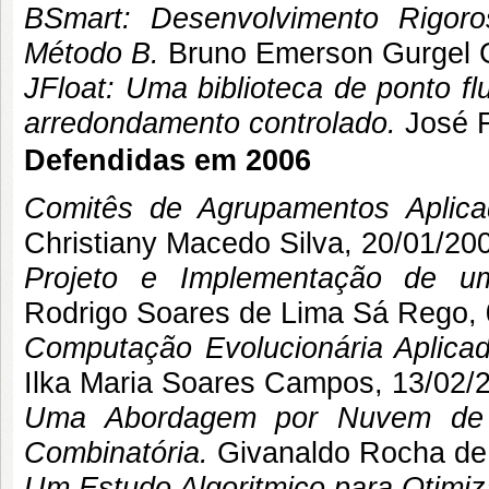
BSmart: Desenvolvimento Rigor
Método B.
Bruno Emerson Gurgel
JFloat: Uma biblioteca de ponto f
arredondamento controlado.
José F
Defendidas em 2006
Comitês de Agrupamentos Aplic
Christiany Macedo Silva
, 20/01/200
Projeto e Implementação de 
Rodrigo Soares de Lima Sá Rego
,
Computação Evolucionária Aplica
Ilka Maria Soares Campos
, 13/02/
Uma Abordagem por Nuvem de P
Combinatória.
Givanaldo Rocha de
Um Estudo Algoritmico para Otimiz