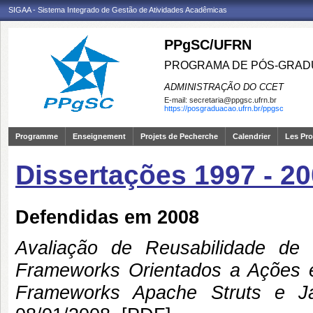
SIGAA - Sistema Integrado de Gestão de Atividades Acadêmicas
PPgSC/UFRN
PROGRAMA DE PÓS-GRAD
ADMINISTRAÇÃO DO CCET
E-mail:
secretaria@ppgsc.ufrn.br
https://posgraduacao.ufrn.br/ppgsc
Programme
Enseignement
Projets de Pecherche
Calendrier
Les Pro
Dissertações 1997 - 2
Defendidas em 2008
Avaliação de Reusabilidade d
Frameworks Orientados a Ações 
Frameworks Apache Struts e Ja