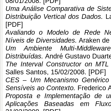
08/01/2008. [
PDF
]
Uma Análise Comparativa de Sist
Distribuição Vertical dos Dados.
L
[
PDF
]
Avaliando o Modelo de Rede N
Níveis de Diversidades.
Araken de
Um Ambiente Multi-Middlewar
Distribuídas.
André Gustavo Duart
The Interval Constructor on MTL 
Salles Santos
, 15/02/2008. [
PDF
]
CES – Um Mecanismo Genérico 
Sensíveis ao Contexto.
Frederico 
Proposta e Implementação de um
Aplicações Baseadas em Flux