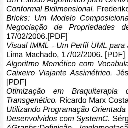
Conformal Bidimensional.
Frederik
Bricks: Um Modelo Composicion
Negociação de Propriedades de
17/02/2006.[
PDF
]
Visual IMML - Um Perfil UML para 
Lima Machado
, 17/02/2006. [
PDF
]
Algoritmo Memético com Vocabula
Caixeiro Viajante Assimétrico.
Jés
[
PDF
]
Otimização em Braquiterapi
Transgenético.
Ricardo Marx Cost
Utilizando Programação Orientada
Desenvolvidos com SystemC.
Sérg
AGraphs:Definição, Implementaç