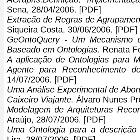
Sena
, 28/04/2006. [
PDF
]
Extração de Regras de Agrupamen
Siqueira Costa
, 30/06/2006. [
PDF
]
GeOntoQuery - Um Mecanismo d
Baseado em Ontologias.
Renata F
A aplicação de Ontologias para 
Agente para Reconhecimento de
14/07/2006. [
PDF
]
Uma Análise Experimental de Abor
Caixeiro Viajante.
Álvaro Nunes Pr
Modelagem de Arquiteturas Reco
Araújo
, 28/07/2006. [
PDF
]
Uma Ontologia para a descrição
Lira
, 28/07/2006. [
PDF
]