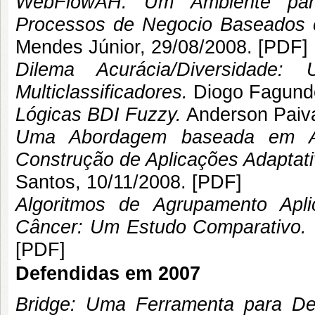
WebFlowAH: Um Ambiente par
Processos de Negocio Baseados 
Mendes Júnior
, 29/08/2008. [
PDF
]
Dilema Acurácia/Diversidad
Multiclassificadores.
Diogo Fagunde
Lógicas BDI Fuzzy.
Anderson Paiv
Uma Abordagem baseada em A
Construção de Aplicações Adaptati
Santos
, 10/11/2008. [
PDF
]
Algoritmos de Agrupamento Ap
Câncer: Um Estudo Comparativo.
[
PDF
]
Defendidas em 2007
Bridge: Uma Ferramenta para De