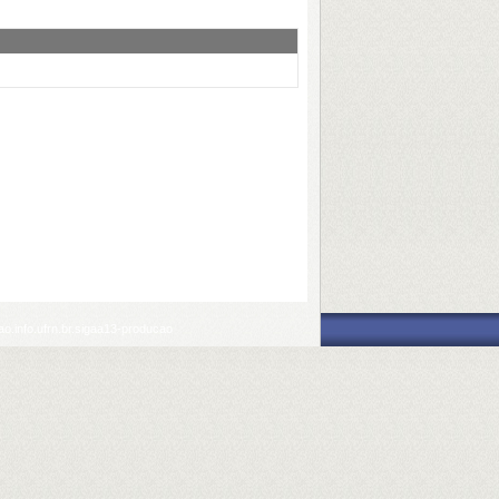
o.info.ufrn.br.sigaa13-producao