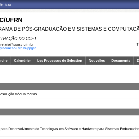
adêmicas
C/UFRN
AMA DE PÓS-GRADUAÇÃO EM SISTEMAS E COMPUTAÇ
STRAÇÃO DO CCET
retaria@ppgsc.ufrn.br
T
sgraduacao.ufrn.br/ppgsc
erche
Calendrier
Les Processus de Sélection
Nouvelles
Documents
D
resolução módulo teorias
 para Desenvolvimento de Tecnologias em Software e Hardware para Sistemas Embarcados