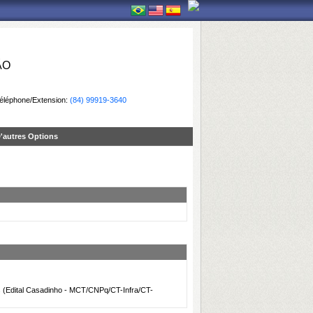
ÃO
éléphone/Extension:
(84) 99919-3640
'autres Options
 (Edital Casadinho - MCT/CNPq/CT-Infra/CT-