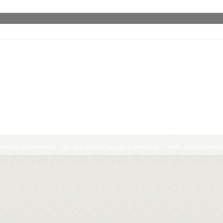
cnologia da Informação - (84) 3342 2210 | Copyright © 2006-2026 - UFRN - sigaa13-produca