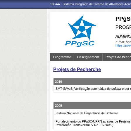
SIGAA - Sistema Integrado de Gestão de Atividades Ac
PPgS
PROGR
ADMINI
E-mail:
sec
https://po
Programme
Enseignement
Projets de Pech
Projets de Pecherche
2010
SMT-SAVeS: Verificação automática de software por 
2009
Instituo Nacional de Engenharia de Software
Fortalecimento do PPgSC/UFRN através de Projetos
Petro/Ação Transversal IV No. 16/2008 )