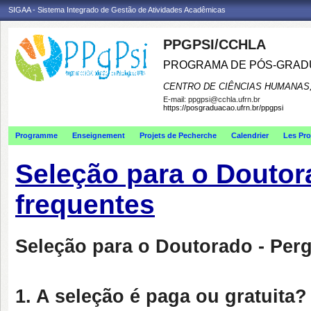
SIGAA - Sistema Integrado de Gestão de Atividades Acadêmicas
PPGPSI/CCHLA
PROGRAMA DE PÓS-GRAD
CENTRO DE CIÊNCIAS HUMANAS,
E-mail:
ppgpsi@cchla.ufrn.br
https://posgraduacao.ufrn.br/ppgpsi
Programme
Enseignement
Projets de Pecherche
Calendrier
Les Pro
Seleção para o Doutor
frequentes
Seleção para o Doutorado - Perg
1. A seleção é paga ou gratuita?