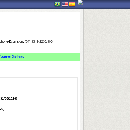
phone/Extension:
(84) 3342-2236/303
'autres Options
 31/08/2026)
026)