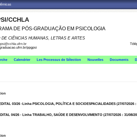
adêmicas
SI/CCHLA
AMA DE PÓS-GRADUAÇÃO EM PSICOLOGIA
 DE CIÊNCIAS HUMANAS, LETRAS E ARTES
psi@cchla.ufrn.br
Télé
sgraduacao.ufrn.br/ppgpsi
erche
Calendrier
Les Processus de Sélection
Nouvelles
Documents
D
tion
ITAL 03/26 -Linha PSICOLOGIA, POLÍTICA E SOCIOESPACIALIDADES
(27/07/2026 :
ITAL 04/26 - Linha TRABALHO, SAÚDE E DESENVOLVIMENTO
(27/07/2026 : 31/08/2
tion