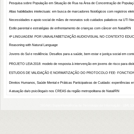
Pesquisa sobre População em Situação de Rua na Área de Concentração de Populaç
Altas habilidades intelectuais: em busca de marcadores fisiológicos com registros elet
Necessidades e apoio social de mães de neonatos sob cuidados paliativos na UTI Ne
Estilo parental e estratégias de enfrentamento de crianças com câncer em Natal/RN
4ª LINGUAGEM: POR UMA ALFABETIZAÇÃO AUDIOVISUAL NO CONTEXTO EDU
Reasoning with Natural Language
Jovens do Sul e resiliência: Desafios para a saúde, bem estar e justiça social em con
PROJETO LEIA 2018: modelo de resposta à intervenção em jovens de risco para disle
ESTUDOS DE VALIDAÇÃO E NORMATIZAÇÃO DO PROTOCOLO FEE- FONCTIONS
Direitos Humanos, Saúde Mental e Práticas Participativas de Cuidado: experiências
A atuação da/o psicóloga/o nos CREAS da região metropolitana de Natal/RN
SIGAA | Superintendência de Tecnologia da Informação - (84) 3