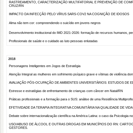
RASTREAMENTO, CARACTERIZAÇÃO MULTIFATORIAL E PREVENÇÃO DE COMPL
CRUZ/RN
IMPACTO DA INFECÇÃO PELO VÍRUS SARS-COV2 NA COGNIÇÃO DE IDOSOS
Alma não tem cor: compreendendo o suicídio em jovens negros
Desenvolvimento institucional do IMD 2021-2026: formação de recursos humanos, pes
Profissionais de saúde e o cuidado as luto pessoas enlutadas
2018
Personagens Inteligentes em Jogos de Estratégia
Atenção Integral as mulheres em sofrimento psíquico grave e vítimas de violência d
AVALIAÇÃO PÓS-OCUPAÇÃO DE AMBIENTES UNIVERSITÁRIOS: ESTUDOS DE ED
Estresse e estratégias de enfrentamento de crianças com câncer em Natal/RN
Práticas profissionais e a formação para o SUS: análise de uma Residência Multiprofi
EFETIVIDADE DA TERAPIA INTEGRATIVA COMUNITÁRIA NA QUALIDADE DE VIDA
Debate sobre internacionalização científica na América Latina: o caso da Psicologia no
USO/ABUSO DE ÁLCOOL E OUTRAS DROGAS EM MUNICÍPIOS DO RN: CARTOG
GESTORES.