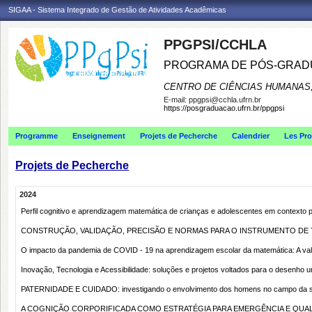
SIGAA - Sistema Integrado de Gestão de Atividades Acadêmicas
PPGPSI/CCHLA
PROGRAMA DE PÓS-GRAD
CENTRO DE CIÊNCIAS HUMANAS,
E-mail:
ppgpsi@cchla.ufrn.br
https://posgraduacao.ufrn.br/ppgpsi
Programme
Enseignement
Projets de Pecherche
Calendrier
Les Pro
Projets de Pecherche
2024
Perfil cognitivo e aprendizagem matemática de crianças e adolescentes em context
CONSTRUÇÃO, VALIDAÇÃO, PRECISÃO E NORMAS PARA O INSTRUMENTO DE 
O impacto da pandemia de COVID - 19 na aprendizagem escolar da matemática: A valiaç
Inovação, Tecnologia e Acessibilidade: soluções e projetos voltados para o desenho 
PATERNIDADE E CUIDADO: investigando o envolvimento dos homens no campo da saú
A COGNIÇÃO CORPORIFICADA COMO ESTRATÉGIA PARA EMERGÊNCIA E QUAL