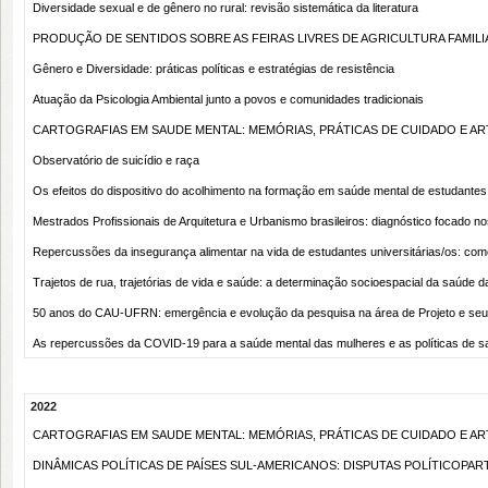
Diversidade sexual e de gênero no rural: revisão sistemática da literatura
PRODUÇÃO DE SENTIDOS SOBRE AS FEIRAS LIVRES DE AGRICULTURA FAMIL
Gênero e Diversidade: práticas políticas e estratégias de resistência
Atuação da Psicologia Ambiental junto a povos e comunidades tradicionais
CARTOGRAFIAS EM SAUDE MENTAL: MEMÓRIAS, PRÁTICAS DE CUIDADO E AR
Observatório de suicídio e raça
Os efeitos do dispositivo do acolhimento na formação em saúde mental de estudantes
Mestrados Profissionais de Arquitetura e Urbanismo brasileiros: diagnóstico focado 
Repercussões da insegurança alimentar na vida de estudantes universitárias/os: c
Trajetos de rua, trajetórias de vida e saúde: a determinação socioespacial da saúde
50 anos do CAU-UFRN: emergência e evolução da pesquisa na área de Projeto e seu
As repercussões da COVID-19 para a saúde mental das mulheres e as políticas de saú
2022
CARTOGRAFIAS EM SAUDE MENTAL: MEMÓRIAS, PRÁTICAS DE CUIDADO E AR
DINÂMICAS POLÍTICAS DE PAÍSES SUL-AMERICANOS: DISPUTAS POLÍTICOPAR