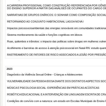
A CARREIRA PROFISSIONAL COMO CONSTRUÇÃO REFERENCIADA POR GÊNE
DO ENSINO SUPERIOR A PARTIR DAS ANÁLISES DE OCUPANTES DO CARGO DE
NARRATIVAS DE GRUPOS ONÍRICOS: O SONHAR COMO COMPOSIÇÃO SOCIAL 
RETORNANDO AO CONJUNTO HABITACIONAL LAGOA NOVA I
Impactos psicossocioambientais das energias renováveis em comunidades tradiciona
Sistema monitoramento da saúde e funções cognitivas em idosos
Ruas, quilombos e trânsitos: o impacto das políticas sobre drogas em mulheres vulne
Acolhimento e barreiras de acesso à atenção psicossocial em Natal-RN: estudo quanti 
RASTREAMENTO DE FATORES DE RISCO ASSOCIADOS A LESÃO POR PRESSÃO
2023
Diagnóstico da Violência Sexual Online - Crianças e Adolescentes
VULNERABILIDADE DA PESSOA IDOSA DIANTE DOS DISTINTOS ASPECTOS SOC
MÚSICA E PSICOLOGIA SOCIAL: EXPERIÊNCIAS EM PRÁTICAS ACÚSTICAS
ROBÓTICA EDUCACIONAL E A INTERVENÇÃO EM LINGUAGEM ESCRITA DE CR
Condições de convívio com a natureza: um estudo em Escolas Municipais de Ensino