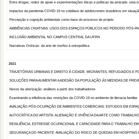
Entre drogas, redes de apoio e experimentações éticas e políticas da amizade: uma e
Impactos da pandemia COVID-19 no cotidiano de adolescentes brasileiros em situação
Percepção e cognição ambientais como base do processo de projeto
AMBIÊNCIAS CRIATIVAS: USOS DOS ESPAÇOS PÚBLICOS NO PERIODO PÓS-P
INCLUSÃO AMBIENTAL NO CAMPUS CENTRAL DA UFRN
Narrativas Oníricas: da arte de morfeu à oniropolítica
2021
TRAJETÓRIAS URBANAS E DIREITO À CIDADE: MIGRANTES, REFUGIADOS E 
SOLUÇÕES PARA AUMENTAR A ADESÃO DA POPULAÇÃO ÀS MEDIDAS DE PREV
Nexos da uberização: análises a partir dos trabalhadores
Examinando a influência das restrições da COVID-19 no ambiente de literacia familiar
AVALIAÇÃO PÓS-OCUPAÇÃO DE AMBIENTES COMERCIAIS: ESTUDOS EM ESPA
AUTOCRÍTICA DO ARTISTA: ALIENAÇÃO E VIVÊNCIA DA ARTE COMO TRABALHO
RESILIÊNCIA, ESTRESSE OCUPACIONAL E CAPACIDADE PARA O TRABALHO E
SEGURANÇA DO PACIENTE: AVALIAÇÃO DO RISCO DE QUEDAS EM HOSPITAIS 