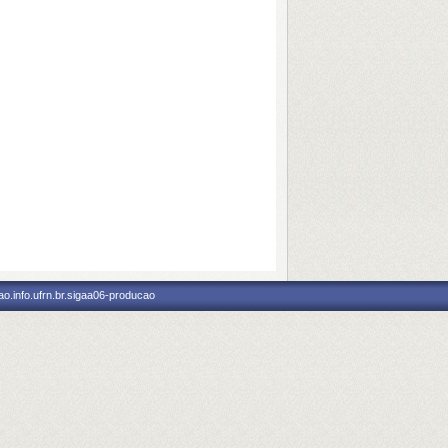
o.info.ufrn.br.sigaa06-producao