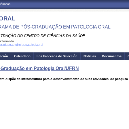
adêmicas
 ORAL
AMA DE PÓS-GRADUAÇÃO EM PATOLOGIA ORAL
STRAÇÃO DO CENTRO DE CIÊNCIAS DA SAÚDE
informado
graduacao.ufrn.br/patologiaoral
gación
Calendario
Los Procesos de Selección
Noticias
Documentos
s-Graduação em Patologia Oral/UFRN
rn dispõe de infraestrutura para o desenvolvimento de suas atividades de pesqusa 
s