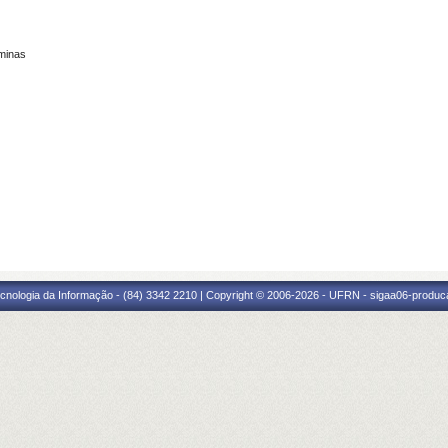
minas
cnologia da Informação - (84) 3342 2210 | Copyright © 2006-2026 - UFRN - sigaa06-produca