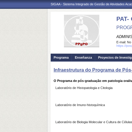
SIGAA - Sistema Integrado de Gestão de Atividades Ac
PAT-
PROGR
ADMINI
E-mail:
No 
https://pos
Programa
Enseñanza
Proyectos de Investi
Infraestrutura do Programa de Pó
O Programa de pós-graduação em patologia oral/uf
Laboratório de Histopatologia e Citologia
Laboratório de Imuno-histoquímica
Laboratório de Biologia Molecular e Cultura de Célula