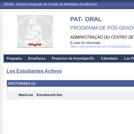
SIGAA - Sistema Integrado de Gestão de Atividades Acadêmicas
PAT- ORAL
PROGRAMA DE PÓS-GRAD
ADMINISTRAÇÃO DO CENTRO DE
E-mail:
No informado
https://posgraduacao.ufrn.br/patologiaoral
Programa
Enseñanza
Proyectos de Investigación
Calendario
Los P
Los Estudiantes Activos
DOCTORADO (1)
,
Matrícula
Estudiante/Líder