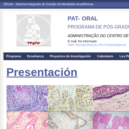
SIGAA - Sistema Integrado de Gestão de Atividades Acadêmicas
PAT- ORAL
PROGRAMA DE PÓS-GRAD
ADMINISTRAÇÃO DO CENTRO DE
E-mail:
No informado
https://posgraduacao.ufrn.br/patologiaoral
Programa
Enseñanza
Proyectos de Investigación
Calendario
Los P
Presentación