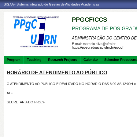
SIGAA - Sistema Integrado de Gestão de Atividades Acadêmicas
PPGCF/CCS
PROGRAMA DE PÓS-GRAD
ADMINISTRAÇÃO DO CENTRO DE
E-mail:
marcelo.silva@ufrn.br
https://posgraduacao.ufrn.br/ppgcf
Program
Teaching
Research Projects
Calendar
Selection Processes
HORÁRIO DE ATENDIMENTO AO PÚBLICO
O ATENDIMENTO AO PÚBLICO É REALIZADO NO HORÁRIO DAS 8:00 ÀS 12:00H e 1
ATC.
SECRETARIA DO PPgCF