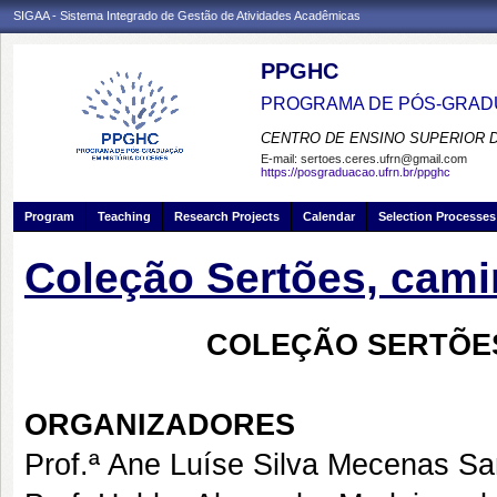
SIGAA - Sistema Integrado de Gestão de Atividades Acadêmicas
PPGHC
PROGRAMA DE PÓS-GRADU
CENTRO DE ENSINO SUPERIOR 
E-mail:
sertoes.ceres.ufrn@gmail.com
https://posgraduacao.ufrn.br/ppghc
Program
Teaching
Research Projects
Calendar
Selection Processes
Coleção Sertões, cami
COLEÇÃO SERTÕES
ORGANIZADORES
Prof.ª Ane Luíse Silva Mecenas