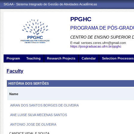
SIGAA - Sistema Integrado de Gestão de Atividades Acadêmicas
PPGHC
PROGRAMA DE PÓS-GRADU
CENTRO DE ENSINO SUPERIOR 
E-mail:
sertoes.ceres.ufrn@gmail.com
https://posgraduacao.ufrn.br/ppghc
Program
Teaching
Research Projects
Calendar
Selection Processes
Faculty
HISTÓRIA DOS SERTÕES
Name
AIRAN DOS SANTOS BORGES DE OLIVEIRA
ANE LUISE SILVA MECENAS SANTOS
ANTONIO JOSE DE OLIVEIRA
CANDICE VIDAL E SOUZA