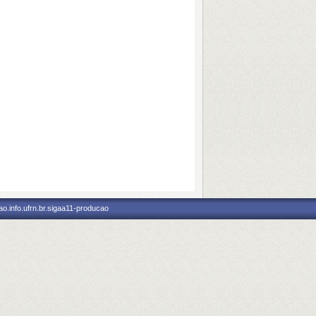
o.info.ufrn.br.sigaa11-producao