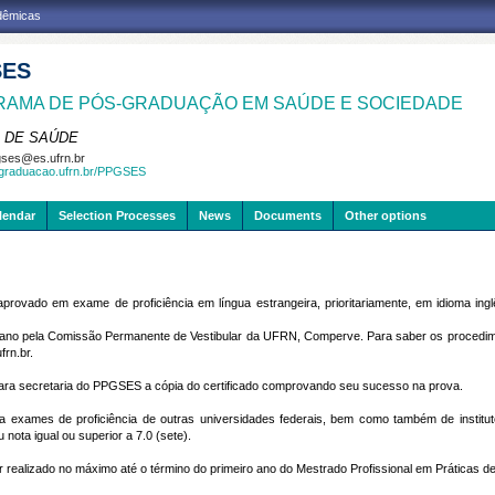
adêmicas
SES
AMA DE PÓS-GRADUAÇÃO EM SAÚDE E SOCIEDADE
 DE SAÚDE
ses@es.ufrn.br
sgraduacao.ufrn.br/PPGSES
lendar
Selection Processes
News
Documents
Other options
provado em exame de proficiência em língua estrangeira, prioritariamente, em idioma ing
 ano pela Comissão Permanente de Vestibular da UFRN, Comperve. Para saber os procedime
frn.br.
ara secretaria do PPGSES a cópia do certificado comprovando seu sucesso na prova.
exames de proficiência de outras universidades federais, bem como também de instituto
nota igual ou superior a 7.0 (sete).
r realizado no máximo até o término do primeiro ano do Mestrado Profissional em Práticas 