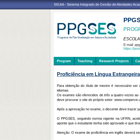
SIGAA - Sistema Integrado de Gestão de Atividades Ac
PPG
PROGR
ESCOLA
E-mail:
ppg
https://po
Program
Teaching
Research Projects
Ca
Proficiência em Língua Estrangeira
Para obtenção do título de mestre é necessário ser a
idiomas.
Os exames são oferecidos de três a quatro vezes ao
deve procurar o site do próprio setor: www.comperve.u
Após a aprovação no exame, o discente deve trazer p
O PPGSES, seguindo norma vigente na UFRN, aceita 
aponte que o estudante tenha sido aprovado e que tirou 
Atenção: O exame de proficiência em inglês deverá se