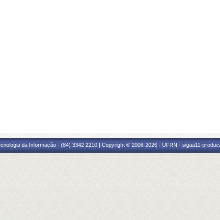
cnologia da Informação - (84) 3342 2210 | Copyright © 2006-2026 - UFRN - sigaa11-produca