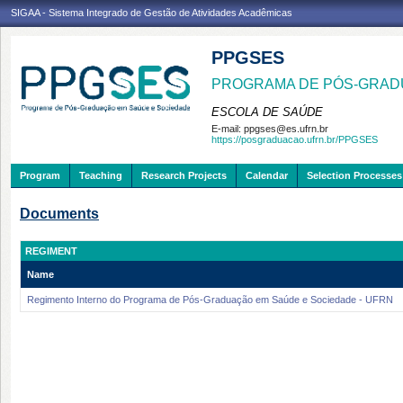
SIGAA - Sistema Integrado de Gestão de Atividades Acadêmicas
PPGSES
PROGRAMA DE PÓS-GRAD
ESCOLA DE SAÚDE
E-mail:
ppgses@es.ufrn.br
https://posgraduacao.ufrn.br/PPGSES
Program
Teaching
Research Projects
Calendar
Selection Processes
Documents
REGIMENT
Name
Regimento Interno do Programa de Pós-Graduação em Saúde e Sociedade - UFRN