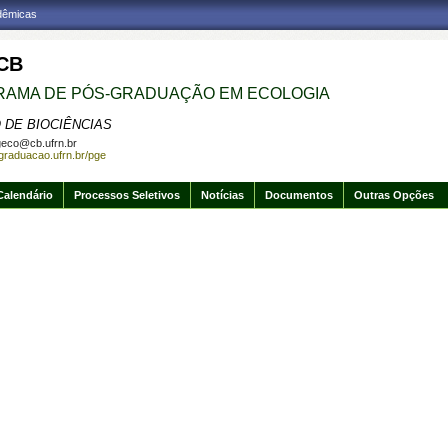
adêmicas
CB
AMA DE PÓS-GRADUAÇÃO EM ECOLOGIA
 DE BIOCIÊNCIAS
eco@cb.ufrn.br
sgraduacao.ufrn.br/pge
Calendário
Processos Seletivos
Notícias
Documentos
Outras Opções