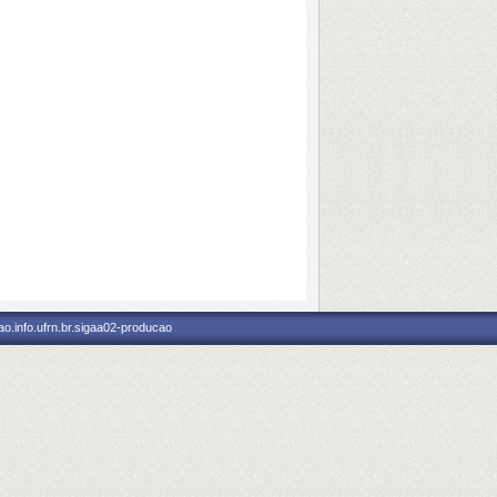
o.info.ufrn.br.sigaa02-producao