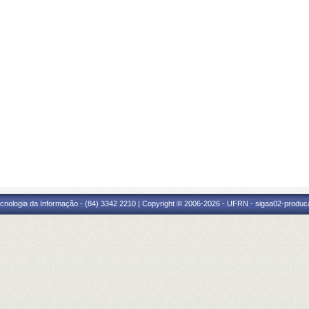
cnologia da Informação - (84) 3342 2210 | Copyright © 2006-2026 - UFRN - sigaa02-produca