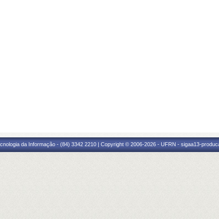
cnologia da Informação - (84) 3342 2210 | Copyright © 2006-2026 - UFRN - sigaa13-produca