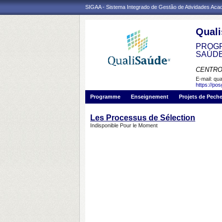
SIGAA - Sistema Integrado de Gestão de Atividades Ac
Qual
PROGR
SAÚD
CENTRO
E-mail:
qua
https://po
Programme
Enseignement
Projets de Pech
Les Processus de Sélection
Indisponible Pour le Moment