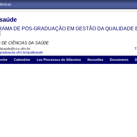
adêmicas
isaúde
AMA DE PÓS-GRADUAÇÃO EM GESTÃO DA QUALIDADE 
E
 DE CIÊNCIAS DA SAÚDE
lisaude@ccs.ufrn.br
T
sgraduacao.ufrn.br/qualisaude
erche
Calendrier
Les Processus de Sélection
Nouvelles
Documents
D