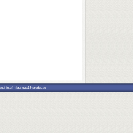
o.info.ufrn.br.sigaa13-producao