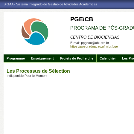
SIGAA - Sistema Integrado de Gestão de Atividades Acadêmicas
PGE/CB
PROGRAMA DE PÓS-GRAD
CENTRO DE BIOCIÊNCIAS
E-mail:
ppgeco@cb.ufrn.br
https://posgraduacao.ufrn.br/pge
Programme
Enseignement
Projets de Pecherche
Calendrier
Les Pro
Les Processus de Sélection
Indisponible Pour le Moment