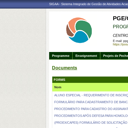
SIGAA - Sistema Integrado de Gestão de Atividades Ac
PGE/
PROGR
CENTRO
E-mail:
ppg
https://po
Programme
Enseignement
Projets de Pech
Documents
FORMS
Nom
ALUNO ESPECIAL - REQUERIMENTO DE INSCRIÇ
FORMULÁRIO PARA CADASTRAMENTO DE BANC
PROCEDIMENTO PARA CADASTRO DO ASSINAN
PROCEDIMENTOS APÓS DEFESA PARA HOMOLO
(PROEX/CAPES) FORMULÁRIO DE SOLICITAÇÃO