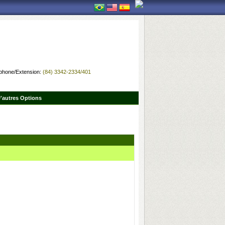
phone/Extension:
(84) 3342-2334/401
'autres Options