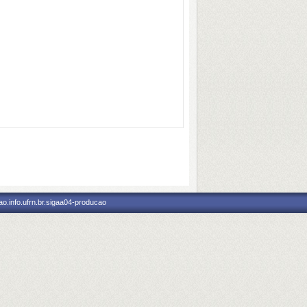
o.info.ufrn.br.sigaa04-producao