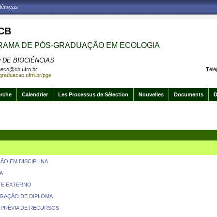
adêmicas
CB
AMA DE PÓS-GRADUAÇÃO EM ECOLOGIA
 DE BIOCIÊNCIAS
eco@cb.ufrn.br
Télé
sgraduacao.ufrn.br/pge
erche
Calendrier
Les Processus de Sélection
Nouvelles
Documents
D
ÃO EM DISCIPLINA
A
TE EXTERNO
GAÇÃO DE DIPLOMA
 PRÉVIA DE RECURSOS